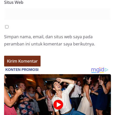
Situs Web
Pemasangan Bendera Merah Putih Jelang HUT
Kemerdekaan RI‎‎Medan, 5 Agustus 2026 — Dalam
rangka menyambut Hari Ulang Tahun
Kemerdekaan Republik Indonesia yang ke-81,
Bhabinkamtibmas Kelurahan Sunggal, Aiptu
Muliyadi Suraukur, melaksanakan kegiatan
sambang Door to Door System (DDS) kepada
Simpan nama, email, dan situs web saya pada
warga di wilayah Kelurahan Sunggal, Kecamatan
peramban ini untuk komentar saya berikutnya.
Medan Sunggal, pada Rabu (05/08/2026).‎‎Kegiatan
tersebut berlangsung sejak pukul 09.00 WIB
hingga selesai, menyasar rumah-rumah warga di
beberapa lingkungan yang ada di kelurahan
tersebut.‎Sambang Langsung ke Rumah
Warga‎Dalam kegiatan ini, Aiptu Muliyadi
Suraukur mendatangi warga secara langsung dari
rumah ke rumah untuk menjalin silaturahmi
sekaligus menyampaikan pesan-pesan
kamtibmas. Kehadiran petugas disambut baik
oleh warga, yang sebagian besar tengah bersiap
menyambut momentum HUT Kemerdekaan RI
dengan berbagai persiapan di lingkungan
masing-masing.‎Dalam dialog yang berlangsung