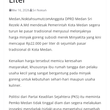
masing secara penuh. Ini adalah bentuk
penghormatan kita bersama terhadap
Mei 16, 2026
Sri Noktah
perjuangan para pahlawan yang telah merebut
kemerdekaan,” ujar Aiptu Muliyadi Suraukur saat
Medan,NoktahsumutcomAnggota DPRD Medan Sri
berdialog dengan warga.‎‎Ia juga menambahkan
Rezeki A.Md mendesak Pemerintah Kota Medan segera
agar warga memperhatikan kondisi bendera yang
turun ke pasar tradisional menyusul melonjaknya
akan dikibarkan, memastikan bendera dalam
keadaan bersih, tidak sobek, dan layak untuk
harga minyak goreng subsidi merek MinyaKita yang kini
dikibarkan sebagai simbol kehormatan
mencapai Rp22.000 per liter di sejumlah pasar
negara.‎‎‎Selain menyampaikan imbauan terkait
tradisional di Kota Medan.
bendera, kegiatan sambang DDS ini juga
dimanfaatkan sebagai sarana deteksi dini (early
warning) guna mengantisipasi potensi gangguan
Kenaikan harga tersebut memicu keresahan
keamanan dan ketertiban masyarakat
masyarakat, khususnya ibu rumah tangga dan pelaku
(Kamtibmas) di lingkungan tempat tinggal warga.
usaha kecil yang sangat bergantung pada minyak
Melalui interaksi langsung tersebut,
goreng untuk kebutuhan sehari-hari maupun usaha
Bhabinkamtibmas dapat menghimpun informasi
awal terkait situasi sosial, potensi kerawanan,
kuliner.
maupun hal-hal yang dapat mengganggu
kondusivitas wilayah, khususnya menjelang
Politisi dari Partai Keadilan Sejahtera (PKS) itu meminta
perayaan HUT Kemerdekaan RI yang biasanya
Pemko Medan tidak tinggal diam dan segera melakukan
diwarnai dengan berbagai kegiatan dan
inspeksi mendadak (sidak) guna mengetahui penyebab
keramaian warga.‎‎Dengan adanya deteksi dini ini,