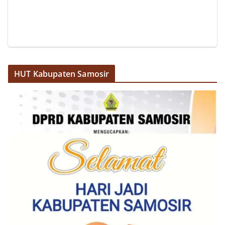
dan kondusif hingga puncak perayaan HUT
Kemerdekaan RI berlangsung.‎‎Wujud Kedekatan
Polri dengan Masyarakat‎Kegiatan sambang Door
to Door System ini merupakan salah satu bentuk
implementasi program Polri Presisi yang
mengedepankan kehadiran dan kedekatan
personel Kepolisian dengan masyarakat. Melalui
HUT Kabupaten Samosir
kegiatan semacam ini, Bhabinkamtibmas tidak
hanya berperan sebagai penyampai informasi
dan imbauan, tetapi juga sebagai mitra
masyarakat dalam menjaga keamanan lingkungan
secara bersama-sama.‎‎Kehadiran
Bhabinkamtibmas di tengah-tengah warga
diharapkan dapat semakin mempererat
hubungan kemitraan antara Polri dan
masyarakat, sekaligus membangun kesadaran
kolektif warga akan pentingnya menjaga
keamanan, ketertiban, dan kekompakan
lingkungan, khususnya dalam menyambut
momentum bersejarah HUT Kemerdekaan
Republik Indonesia.‎Kegiatan sambang ini
rencananya akan terus dilaksanakan secara rutin
oleh Bhabinkamtibmas di wilayah Kelurahan