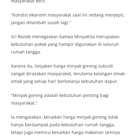
masyarakat kecil.
momentum bersejarah HUT Kemerdekaan
Republik Indonesia.‎Kegiatan sambang ini
“Kondisi ekonomi masyarakat saat ini sedang menjepit,
rencananya akan terus dilaksanakan secara rutin
oleh Bhabinkamtibmas di wilayah Kelurahan
jangan ditambah susah lagi.”
Sunggal sebagai bagian dari upaya menciptakan
situasi Kamtibmas yang aman dan kondusif,
Sri Rezeki menegaskan bahwa MinyaKita merupakan
sekaligus menumbuhkan semangat nasionalisme
kebutuhan pokok yang hampir digunakan di seluruh
warga dalam menyambut Hari Kemerdekaan RI.
rumah tangga.
Bhabinkamtibmas Polsek Medan Sunggal
Sambangi Warga Kelurahan Sunggal, Ingatkan
Pemasangan Bendera Merah Putih Jelang HUT
Karena itu, lonjakan harga minyak goreng subsidi
Kemerdekaan RI‎‎Medan, 5 Agustus 2026 — Dalam
sangat dirasakan masyarakat, terutama kalangan emak-
rangka menyambut Hari Ulang Tahun
emak yang setiap hari berbelanja kebutuhan dapur.
Kemerdekaan Republik Indonesia yang ke-81,
Bhabinkamtibmas Kelurahan Sunggal, Aiptu
Muliyadi Suraukur, melaksanakan kegiatan
“Minyak goreng adalah kebutuhan penting bagi
sambang Door to Door System (DDS) kepada
masyarakat.”
warga di wilayah Kelurahan Sunggal, Kecamatan
Medan Sunggal, pada Rabu (05/08/2026).‎‎Kegiatan
Ia mengatakan, kenaikan harga minyak goreng tidak
tersebut berlangsung sejak pukul 09.00 WIB
hanya berdampak pada kebutuhan rumah tangga,
hingga selesai, menyasar rumah-rumah warga di
beberapa lingkungan yang ada di kelurahan
tetapi juga memicu kenaikan harga makanan lainnya