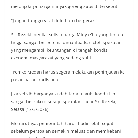
diharapkan potensi gangguan keamanan dapat
melonjaknya harga minyak goreng subsidi tersebut.
diantisipasi sejak awal sehingga situasi di
Kelurahan Sunggal tetap terjaga aman, tertib,
“Jangan tunggu viral dulu baru bergerak.”
dan kondusif hingga puncak perayaan HUT
Kemerdekaan RI berlangsung.‎‎Wujud Kedekatan
Sri Rezeki menilai selisih harga MinyaKita yang terlalu
Polri dengan Masyarakat‎Kegiatan sambang Door
tinggi sangat berpotensi dimanfaatkan oleh spekulan
to Door System ini merupakan salah satu bentuk
implementasi program Polri Presisi yang
yang mengambil keuntungan di tengah kondisi
mengedepankan kehadiran dan kedekatan
ekonomi masyarakat yang sedang sulit.
personel Kepolisian dengan masyarakat. Melalui
kegiatan semacam ini, Bhabinkamtibmas tidak
“Pemko Medan harus segera melakukan peninjauan ke
hanya berperan sebagai penyampai informasi
pasar-pasar tradisional.
dan imbauan, tetapi juga sebagai mitra
masyarakat dalam menjaga keamanan lingkungan
secara bersama-sama.‎‎Kehadiran
Jika selisih harganya sudah terlalu jauh, kondisi ini
Bhabinkamtibmas di tengah-tengah warga
sangat berisiko disusupi spekulan,” ujar Sri Rezeki,
diharapkan dapat semakin mempererat
Selasa (12/5/2026).
hubungan kemitraan antara Polri dan
masyarakat, sekaligus membangun kesadaran
kolektif warga akan pentingnya menjaga
Menurutnya, pemerintah harus hadir lebih cepat
keamanan, ketertiban, dan kekompakan
sebelum persoalan semakin meluas dan membebani
lingkungan, khususnya dalam menyambut