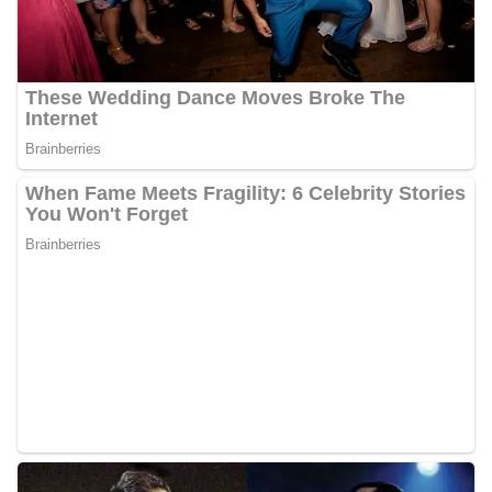
akrab, Bhabinkamtibmas menyapa warga,
menanyakan kondisi keamanan dan kenyamanan
lingkungan tempat tinggal, serta membuka ruang
komunikasi dua arah agar warga dapat
menyampaikan keluhan maupun informasi terkait
situasi kamtibmas di sekitar mereka.‎‎‎Salah satu
poin utama yang disampaikan dalam kegiatan
sambang ini adalah imbauan kepada warga untuk
memasang bendera Merah Putih secara penuh,
bukan setengah tiang, sebagai bentuk
penghormatan dan rasa cinta tanah air
menjelang perayaan HUT Kemerdekaan RI.
Petugas mengingatkan bahwa pemasangan
bendera dengan benar merupakan salah satu
wujud nyata partisipasi masyarakat dalam
memperingati hari bersejarah bangsa
Indonesia.‎‎”Kami mengimbau kepada seluruh
warga agar mulai mempersiapkan dan memasang
bendera Merah Putih di depan rumah masing-
masing secara penuh. Ini adalah bentuk
penghormatan kita bersama terhadap
perjuangan para pahlawan yang telah merebut
kemerdekaan,” ujar Aiptu Muliyadi Suraukur saat