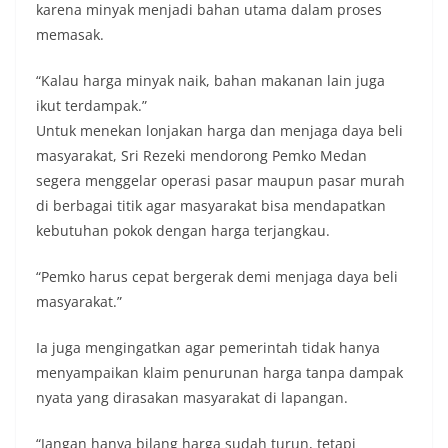
tersebut.‎Sambang Langsung ke Rumah
karena minyak menjadi bahan utama dalam proses
Warga‎Dalam kegiatan ini, Aiptu Muliyadi
memasak.
Suraukur mendatangi warga secara langsung dari
rumah ke rumah untuk menjalin silaturahmi
“Kalau harga minyak naik, bahan makanan lain juga
sekaligus menyampaikan pesan-pesan
kamtibmas. Kehadiran petugas disambut baik
ikut terdampak.”
oleh warga, yang sebagian besar tengah bersiap
Untuk menekan lonjakan harga dan menjaga daya beli
menyambut momentum HUT Kemerdekaan RI
masyarakat, Sri Rezeki mendorong Pemko Medan
dengan berbagai persiapan di lingkungan
segera menggelar operasi pasar maupun pasar murah
masing-masing.‎Dalam dialog yang berlangsung
akrab, Bhabinkamtibmas menyapa warga,
di berbagai titik agar masyarakat bisa mendapatkan
menanyakan kondisi keamanan dan kenyamanan
kebutuhan pokok dengan harga terjangkau.
lingkungan tempat tinggal, serta membuka ruang
komunikasi dua arah agar warga dapat
“Pemko harus cepat bergerak demi menjaga daya beli
menyampaikan keluhan maupun informasi terkait
masyarakat.”
situasi kamtibmas di sekitar mereka.‎‎‎Salah satu
poin utama yang disampaikan dalam kegiatan
sambang ini adalah imbauan kepada warga untuk
Ia juga mengingatkan agar pemerintah tidak hanya
memasang bendera Merah Putih secara penuh,
menyampaikan klaim penurunan harga tanpa dampak
bukan setengah tiang, sebagai bentuk
nyata yang dirasakan masyarakat di lapangan.
penghormatan dan rasa cinta tanah air
menjelang perayaan HUT Kemerdekaan RI.
Petugas mengingatkan bahwa pemasangan
“Jangan hanya bilang harga sudah turun, tetapi