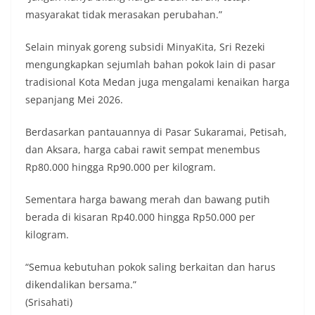
bendera dengan benar merupakan salah satu
masyarakat tidak merasakan perubahan.”
wujud nyata partisipasi masyarakat dalam
memperingati hari bersejarah bangsa
Selain minyak goreng subsidi MinyaKita, Sri Rezeki
Indonesia.‎‎”Kami mengimbau kepada seluruh
mengungkapkan sejumlah bahan pokok lain di pasar
warga agar mulai mempersiapkan dan memasang
bendera Merah Putih di depan rumah masing-
tradisional Kota Medan juga mengalami kenaikan harga
masing secara penuh. Ini adalah bentuk
sepanjang Mei 2026.
penghormatan kita bersama terhadap
perjuangan para pahlawan yang telah merebut
Berdasarkan pantauannya di Pasar Sukaramai, Petisah,
kemerdekaan,” ujar Aiptu Muliyadi Suraukur saat
dan Aksara, harga cabai rawit sempat menembus
berdialog dengan warga.‎‎Ia juga menambahkan
agar warga memperhatikan kondisi bendera yang
Rp80.000 hingga Rp90.000 per kilogram.
akan dikibarkan, memastikan bendera dalam
keadaan bersih, tidak sobek, dan layak untuk
Sementara harga bawang merah dan bawang putih
dikibarkan sebagai simbol kehormatan
berada di kisaran Rp40.000 hingga Rp50.000 per
negara.‎‎‎Selain menyampaikan imbauan terkait
kilogram.
bendera, kegiatan sambang DDS ini juga
dimanfaatkan sebagai sarana deteksi dini (early
warning) guna mengantisipasi potensi gangguan
“Semua kebutuhan pokok saling berkaitan dan harus
keamanan dan ketertiban masyarakat
dikendalikan bersama.”
(Kamtibmas) di lingkungan tempat tinggal warga.
(Srisahati)
Melalui interaksi langsung tersebut,