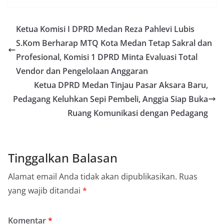
Bhabinkamtibmas dapat menghimpun informasi
awal terkait situasi sosial, potensi kerawanan,
maupun hal-hal yang dapat mengganggu
Ketua Komisi I DPRD Medan Reza Pahlevi Lubis
kondusivitas wilayah, khususnya menjelang
S.Kom Berharap MTQ Kota Medan Tetap Sakral dan
perayaan HUT Kemerdekaan RI yang biasanya
diwarnai dengan berbagai kegiatan dan
Profesional, Komisi 1 DPRD Minta Evaluasi Total
keramaian warga.‎‎Dengan adanya deteksi dini ini,
Vendor dan Pengelolaan Anggaran
diharapkan potensi gangguan keamanan dapat
diantisipasi sejak awal sehingga situasi di
Ketua DPRD Medan Tinjau Pasar Aksara Baru,
Kelurahan Sunggal tetap terjaga aman, tertib,
Pedagang Keluhkan Sepi Pembeli, Anggia Siap Buka
dan kondusif hingga puncak perayaan HUT
Ruang Komunikasi dengan Pedagang
Kemerdekaan RI berlangsung.‎‎Wujud Kedekatan
Polri dengan Masyarakat‎Kegiatan sambang Door
to Door System ini merupakan salah satu bentuk
implementasi program Polri Presisi yang
mengedepankan kehadiran dan kedekatan
Tinggalkan Balasan
personel Kepolisian dengan masyarakat. Melalui
kegiatan semacam ini, Bhabinkamtibmas tidak
Alamat email Anda tidak akan dipublikasikan.
Ruas
hanya berperan sebagai penyampai informasi
yang wajib ditandai
*
dan imbauan, tetapi juga sebagai mitra
masyarakat dalam menjaga keamanan lingkungan
secara bersama-sama.‎‎Kehadiran
Komentar
*
Bhabinkamtibmas di tengah-tengah warga