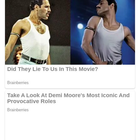
berdialog dengan warga.‎‎Ia juga menambahkan
agar warga memperhatikan kondisi bendera yang
akan dikibarkan, memastikan bendera dalam
keadaan bersih, tidak sobek, dan layak untuk
dikibarkan sebagai simbol kehormatan
negara.‎‎‎Selain menyampaikan imbauan terkait
bendera, kegiatan sambang DDS ini juga
dimanfaatkan sebagai sarana deteksi dini (early
warning) guna mengantisipasi potensi gangguan
keamanan dan ketertiban masyarakat
(Kamtibmas) di lingkungan tempat tinggal warga.
Melalui interaksi langsung tersebut,
Bhabinkamtibmas dapat menghimpun informasi
awal terkait situasi sosial, potensi kerawanan,
maupun hal-hal yang dapat mengganggu
kondusivitas wilayah, khususnya menjelang
perayaan HUT Kemerdekaan RI yang biasanya
diwarnai dengan berbagai kegiatan dan
keramaian warga.‎‎Dengan adanya deteksi dini ini,
diharapkan potensi gangguan keamanan dapat
diantisipasi sejak awal sehingga situasi di
Kelurahan Sunggal tetap terjaga aman, tertib,