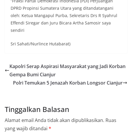
“Fraksi Partai Demokrasi Indonesia (PDI) Perjuangan
kelurahan tersebut.‎Sambang Langsung ke Rumah
DPRD Propinsi Sumatera Utara yang ditandatangani
Warga‎Dalam kegiatan ini, Aiptu Muliyadi
oleh: Ketua Mangapul Purba, Sekretaris Drs R Syahrul
Suraukur mendatangi warga secara langsung dari
rumah ke rumah untuk menjalin silaturahmi
Effendi Siregar dan Juru Bicara Artha Samosir saya
sekaligus menyampaikan pesan-pesan
sendiri
kamtibmas. Kehadiran petugas disambut baik
oleh warga, yang sebagian besar tengah bersiap
Sri Sahati/Nurlince Hutabarat)
menyambut momentum HUT Kemerdekaan RI
dengan berbagai persiapan di lingkungan
masing-masing.‎Dalam dialog yang berlangsung
akrab, Bhabinkamtibmas menyapa warga,
Kapolri Serap Aspirasi Masyarakat yang Jadi Korban
menanyakan kondisi keamanan dan kenyamanan
Gempa Bumi Cianjur
lingkungan tempat tinggal, serta membuka ruang
komunikasi dua arah agar warga dapat
Polri Temukan 5 Jenazah Korban Longsor Cianjur
menyampaikan keluhan maupun informasi terkait
situasi kamtibmas di sekitar mereka.‎‎‎Salah satu
poin utama yang disampaikan dalam kegiatan
sambang ini adalah imbauan kepada warga untuk
Tinggalkan Balasan
memasang bendera Merah Putih secara penuh,
bukan setengah tiang, sebagai bentuk
Alamat email Anda tidak akan dipublikasikan.
Ruas
penghormatan dan rasa cinta tanah air
menjelang perayaan HUT Kemerdekaan RI.
yang wajib ditandai
*