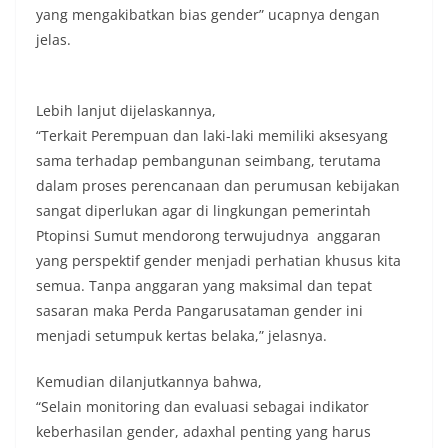
keramaian warga.‎‎Dengan adanya deteksi dini ini,
yang mengakibatkan bias gender” ucapnya dengan
diharapkan potensi gangguan keamanan dapat
jelas.
diantisipasi sejak awal sehingga situasi di
Kelurahan Sunggal tetap terjaga aman, tertib,
dan kondusif hingga puncak perayaan HUT
Kemerdekaan RI berlangsung.‎‎Wujud Kedekatan
Lebih lanjut dijelaskannya,
Polri dengan Masyarakat‎Kegiatan sambang Door
“Terkait Perempuan dan laki-laki memiliki aksesyang
to Door System ini merupakan salah satu bentuk
sama terhadap pembangunan seimbang, terutama
implementasi program Polri Presisi yang
dalam proses perencanaan dan perumusan kebijakan
mengedepankan kehadiran dan kedekatan
personel Kepolisian dengan masyarakat. Melalui
sangat diperlukan agar di lingkungan pemerintah
kegiatan semacam ini, Bhabinkamtibmas tidak
Ptopinsi Sumut mendorong terwujudnya anggaran
hanya berperan sebagai penyampai informasi
yang perspektif gender menjadi perhatian khusus kita
dan imbauan, tetapi juga sebagai mitra
semua. Tanpa anggaran yang maksimal dan tepat
masyarakat dalam menjaga keamanan lingkungan
secara bersama-sama.‎‎Kehadiran
sasaran maka Perda Pangarusataman gender ini
Bhabinkamtibmas di tengah-tengah warga
menjadi setumpuk kertas belaka,” jelasnya.
diharapkan dapat semakin mempererat
hubungan kemitraan antara Polri dan
Kemudian dilanjutkannya bahwa,
masyarakat, sekaligus membangun kesadaran
“Selain monitoring dan evaluasi sebagai indikator
kolektif warga akan pentingnya menjaga
keamanan, ketertiban, dan kekompakan
keberhasilan gender, adaxhal penting yang harus