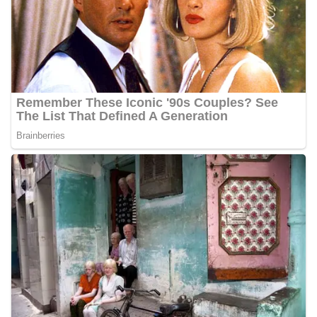
Bhabinkamtibmas di tengah-tengah warga
diharapkan dapat semakin mempererat
hubungan kemitraan antara Polri dan
masyarakat, sekaligus membangun kesadaran
kolektif warga akan pentingnya menjaga
keamanan, ketertiban, dan kekompakan
lingkungan, khususnya dalam menyambut
momentum bersejarah HUT Kemerdekaan
Republik Indonesia.‎Kegiatan sambang ini
rencananya akan terus dilaksanakan secara rutin
oleh Bhabinkamtibmas di wilayah Kelurahan
Sunggal sebagai bagian dari upaya menciptakan
situasi Kamtibmas yang aman dan kondusif,
sekaligus menumbuhkan semangat nasionalisme
warga dalam menyambut Hari Kemerdekaan RI.
Ini Alasan Plh Sekda Medan Sarankan Jhon Ester
Lase Segera Dievaluasi
Percepat Penanganan Infrastruktur Kota Medan,
Dinas SDABMBK Perkuat Sinergi dengan
Kecamatan
Ketua DPRD Medan Terima Silaturahmi Kapolres
Belawan, Bahas Narkoba, Kriminalitas hingga