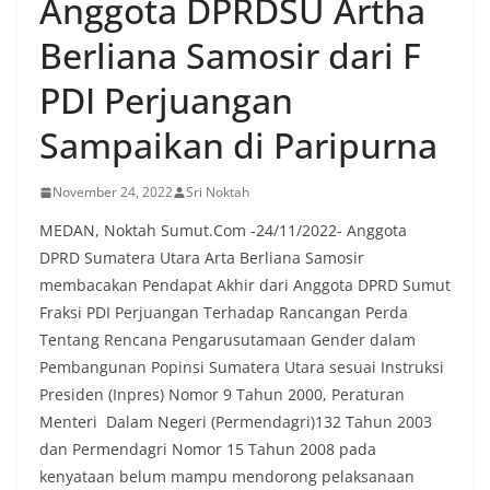
Anggota DPRDSU Artha
oleh warga, yang sebagian besar tengah bersiap
menyambut momentum HUT Kemerdekaan RI
Berliana Samosir dari F
dengan berbagai persiapan di lingkungan
masing-masing.‎Dalam dialog yang berlangsung
PDI Perjuangan
akrab, Bhabinkamtibmas menyapa warga,
menanyakan kondisi keamanan dan kenyamanan
Sampaikan di Paripurna
lingkungan tempat tinggal, serta membuka ruang
komunikasi dua arah agar warga dapat
menyampaikan keluhan maupun informasi terkait
November 24, 2022
Sri Noktah
situasi kamtibmas di sekitar mereka.‎‎‎Salah satu
poin utama yang disampaikan dalam kegiatan
MEDAN, Noktah Sumut.Com -24/11/2022- Anggota
sambang ini adalah imbauan kepada warga untuk
DPRD Sumatera Utara Arta Berliana Samosir
memasang bendera Merah Putih secara penuh,
membacakan Pendapat Akhir dari Anggota DPRD Sumut
bukan setengah tiang, sebagai bentuk
Fraksi PDI Perjuangan Terhadap Rancangan Perda
penghormatan dan rasa cinta tanah air
menjelang perayaan HUT Kemerdekaan RI.
Tentang Rencana Pengarusutamaan Gender dalam
Petugas mengingatkan bahwa pemasangan
Pembangunan Popinsi Sumatera Utara sesuai Instruksi
bendera dengan benar merupakan salah satu
Presiden (Inpres) Nomor 9 Tahun 2000, Peraturan
wujud nyata partisipasi masyarakat dalam
Menteri Dalam Negeri (Permendagri)132 Tahun 2003
memperingati hari bersejarah bangsa
Indonesia.‎‎”Kami mengimbau kepada seluruh
dan Permendagri Nomor 15 Tahun 2008 pada
warga agar mulai mempersiapkan dan memasang
kenyataan belum mampu mendorong pelaksanaan
bendera Merah Putih di depan rumah masing-