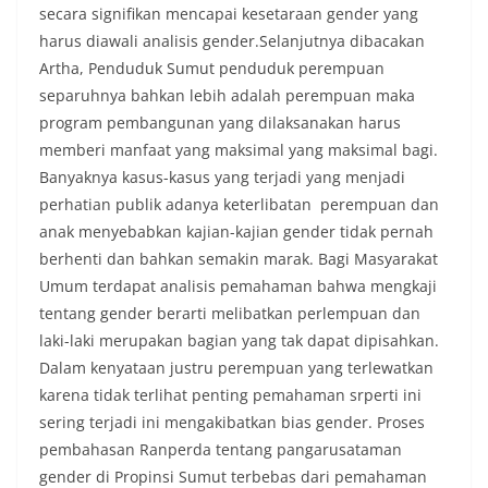
secara signifikan mencapai kesetaraan gender yang
masing secara penuh. Ini adalah bentuk
harus diawali analisis gender.Selanjutnya dibacakan
penghormatan kita bersama terhadap
perjuangan para pahlawan yang telah merebut
Artha, Penduduk Sumut penduduk perempuan
kemerdekaan,” ujar Aiptu Muliyadi Suraukur saat
separuhnya bahkan lebih adalah perempuan maka
berdialog dengan warga.‎‎Ia juga menambahkan
program pembangunan yang dilaksanakan harus
agar warga memperhatikan kondisi bendera yang
memberi manfaat yang maksimal yang maksimal bagi.
akan dikibarkan, memastikan bendera dalam
keadaan bersih, tidak sobek, dan layak untuk
Banyaknya kasus-kasus yang terjadi yang menjadi
dikibarkan sebagai simbol kehormatan
perhatian publik adanya keterlibatan perempuan dan
negara.‎‎‎Selain menyampaikan imbauan terkait
anak menyebabkan kajian-kajian gender tidak pernah
bendera, kegiatan sambang DDS ini juga
berhenti dan bahkan semakin marak. Bagi Masyarakat
dimanfaatkan sebagai sarana deteksi dini (early
warning) guna mengantisipasi potensi gangguan
Umum terdapat analisis pemahaman bahwa mengkaji
keamanan dan ketertiban masyarakat
tentang gender berarti melibatkan perlempuan dan
(Kamtibmas) di lingkungan tempat tinggal warga.
laki-laki merupakan bagian yang tak dapat dipisahkan.
Melalui interaksi langsung tersebut,
Dalam kenyataan justru perempuan yang terlewatkan
Bhabinkamtibmas dapat menghimpun informasi
awal terkait situasi sosial, potensi kerawanan,
karena tidak terlihat penting pemahaman srperti ini
maupun hal-hal yang dapat mengganggu
sering terjadi ini mengakibatkan bias gender. Proses
kondusivitas wilayah, khususnya menjelang
pembahasan Ranperda tentang pangarusataman
perayaan HUT Kemerdekaan RI yang biasanya
gender di Propinsi Sumut terbebas dari pemahaman
diwarnai dengan berbagai kegiatan dan