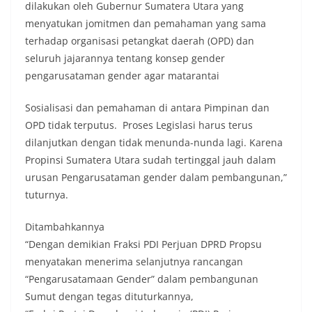
lingkungan, khususnya dalam menyambut
dilakukan oleh Gubernur Sumatera Utara yang
momentum bersejarah HUT Kemerdekaan
menyatukan jomitmen dan pemahaman yang sama
Republik Indonesia.‎Kegiatan sambang ini
terhadap organisasi petangkat daerah (OPD) dan
rencananya akan terus dilaksanakan secara rutin
oleh Bhabinkamtibmas di wilayah Kelurahan
seluruh jajarannya tentang konsep gender
Sunggal sebagai bagian dari upaya menciptakan
pengarusataman gender agar matarantai
situasi Kamtibmas yang aman dan kondusif,
sekaligus menumbuhkan semangat nasionalisme
Sosialisasi dan pemahaman di antara Pimpinan dan
warga dalam menyambut Hari Kemerdekaan RI.
OPD tidak terputus. Proses Legislasi harus terus
Bhabinkamtibmas Polsek Medan Sunggal
Sambangi Warga Kelurahan Sunggal, Ingatkan
dilanjutkan dengan tidak menunda-nunda lagi. Karena
Pemasangan Bendera Merah Putih Jelang HUT
Propinsi Sumatera Utara sudah tertinggal jauh dalam
Kemerdekaan RI‎‎Medan, 5 Agustus 2026 — Dalam
urusan Pengarusataman gender dalam pembangunan,”
rangka menyambut Hari Ulang Tahun
tuturnya.
Kemerdekaan Republik Indonesia yang ke-
81noktahsumutcoomBhabinkamtibmas Kelurahan
Sunggal, Aiptu Muliyadi Suraukur, melaksanakan
Ditambahkannya
kegiatan sambang Door to Door System (DDS)
“Dengan demikian Fraksi PDI Perjuan DPRD Propsu
kepada warga di wilayah Kelurahan Sunggal,
menyatakan menerima selanjutnya rancangan
Kecamatan Medan Sunggal, pada Rabu
“Pengarusatamaan Gender” dalam pembangunan
(05/08/2026).‎‎Kegiatan tersebut berlangsung sejak
pukul 09.00 WIB hingga selesai, menyasar rumah-
Sumut dengan tegas dituturkannya,
rumah warga di beberapa lingkungan yang ada di