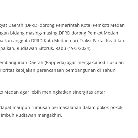
t tinggal, serta membuka ruang
rah agar warga dapat menyampaikan
formasi terkait situasi kamtibmas di
‎Salah satu poin utama yang disampaikan
at Daerah (DPRD) dorong Pemerintah Kota (Pemkot) Medan
ambang ini adalah imbauan kepada
dengan bidang masing-masing.DPRD dorong Pemkot Medan
asang bendera Merah Putih secara
aikan anggota DPRD Kota Medan dari Fraksi Partai Keadilan
engah tiang, sebagai bentuk
 rasa cinta tanah air menjelang
mpaikan, Rudiawan Sitorus, Rabu (19/3/2024).
erdekaan RI. Petugas mengingatkan
n bendera dengan benar merupakan
Pembangunan Daerah (Bappeda) agar mengakomodir usulan
nyata partisipasi masyarakat dalam
prioritas kebijakan perancanaan pembangunan di Tahun
 bersejarah bangsa Indonesia.‎‎”Kami
a seluruh warga agar mulai
an memasang bendera Merah Putih di
ng-masing secara penuh. Ini adalah
o Medan agar lebih meningkatkan sinergitas antar
tan kita bersama terhadap perjuangan
ng telah merebut kemerdekaan,” ujar
ndapat maupun rumusan permasalahan dalam pokok-pokok
raukur saat berdialog dengan warga.‎‎Ia
n agar warga memperhatikan kondisi
” imbuh Rudiawan mengakhiri.
n dikibarkan, memastikan bendera
sih, tidak sobek, dan layak untuk
i simbol kehormatan negara.‎‎‎Selain