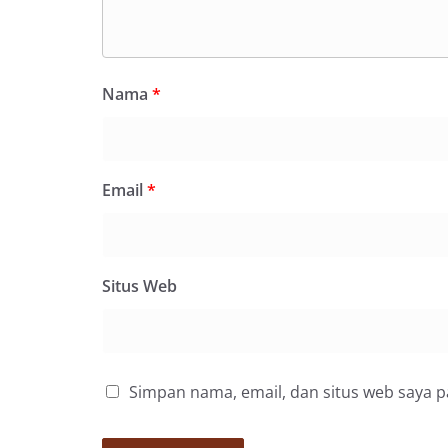
secara bersama-s
tengah-tengah wa
mempererat hubun
masyarakat, seka
Nama
*
warga akan penti
dan kekompakan 
menyambut mome
Republik Indonesi
terus dilaksanaka
Email
*
wilayah Keluraha
menciptakan situ
sekaligus menum
dalam menyambut
Bhabinkamtibmas
Situs Web
Kelurahan Sungga
Putih Jelang HUT 
— Dalam rangka 
Kemerdekaan Repu
Bhabinkamtibmas 
Simpan nama, email, dan situs web saya 
Suraukur, melaks
System (DDS) kep
Kecamatan Medan