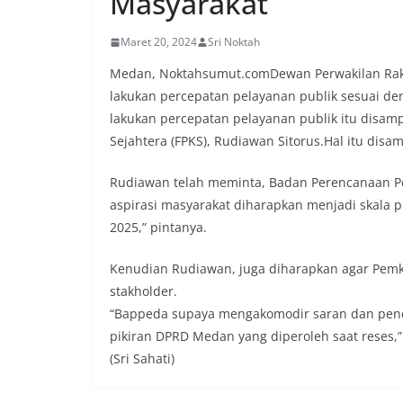
Masyarakat
lingkungan tempa
komunikasi dua a
Maret 20, 2024
Sri Noktah
keluhan maupun in
sekitar mereka.‎‎
Medan, Noktahsumut.comDewan Perwakilan Raky
dalam kegiatan s
lakukan percepatan pelayanan publik sesuai 
warga untuk mem
lakukan percepatan pelayanan publik itu disamp
penuh, bukan set
penghormatan dan
Sejahtera (FPKS), Rudiawan Sitorus.Hal itu disa
perayaan HUT Kem
bahwa pemasanga
Rudiawan telah meminta, Badan Perencanaan 
salah satu wujud 
aspirasi masyarakat diharapkan menjadi skala 
memperingati hari
mengimbau kepad
2025,” pintanya.
mempersiapkan d
depan rumah masi
Kenudian Rudiawan, juga diharapkan agar Pemk
bentuk penghorma
stakholder.
para pahlawan ya
“Bappeda supaya mengakomodir saran dan pe
Aiptu Muliyadi Su
juga menambahka
pikiran DPRD Medan yang diperoleh saat reses,
bendera yang aka
(Sri Sahati)
dalam keadaan ber
dikibarkan sebaga