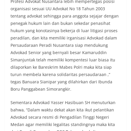
Profesi Advokat Nusantara lebih mempertegas posisi
momentum bersejarah HUT Kemerdekaan
organisasi sesuai UU Advokat No 18 Tahun 2003
Republik Indonesia.‎Kegiatan sambang ini
rencananya akan terus dilaksanakan secara rutin
tentang advokat sehingga para anggota sejajar dengan
oleh Bhabinkamtibmas di wilayah Kelurahan
penegak hukum lain dan bukan sekedar penasihat
Sunggal sebagai bagian dari upaya menciptakan
hukum yang konotasinya bekerja di luar litigasi proses
situasi Kamtibmas yang aman dan kondusif,
peradilan, dan kita memiliki irganisasi Advokad dalam
sekaligus menumbuhkan semangat nasionalisme
warga dalam menyambut Hari Kemerdekaan RI.
Persaudaraan Peradi Nusantara siap mendukung
Bhabinkamtibmas Polsek Medan Sunggal
Advokad Senior yang bernyali besar Kamaruddin
Sambangi Warga Kelurahan Sunggal, Ingatkan
Simanjuntak telah memiliki kompentesi luar biasa itu
Pemasangan Bendera Merah Putih Jelang HUT
dilaporkan ke Bareskrim Mabes Polri maka kita siap
Kemerdekaan RI‎‎Medan, 5 Agustus 2026 — Dalam
rangka menyambut Hari Ulang Tahun
turun membela karena solidaritas persaudaraan ,”
Kemerdekaan Republik Indonesia yang ke-81,
tegas Banuara Sianipar yang dilahirkan dari Ibunda
Bhabinkamtibmas Kelurahan Sunggal, Aiptu
Boru Panggabean Simorangkir.
Muliyadi Suraukur, melaksanakan kegiatan
sambang Door to Door System (DDS) kepada
Sementara Advokad Yasser Hasibuan SH menuturkan
warga di wilayah Kelurahan Sunggal, Kecamatan
Medan Sunggal, pada Rabu (05/08/2026).‎‎Kegiatan
bahwa, “Dalam waktu dekat akan kita ikut pelantikan
tersebut berlangsung sejak pukul 09.00 WIB
Advokad secara resmi di Pengadilan Tinggi Negeri
hingga selesai, menyasar rumah-rumah warga di
Medan agar memiliki legalitas standingnya maka kita
beberapa lingkungan yang ada di kelurahan