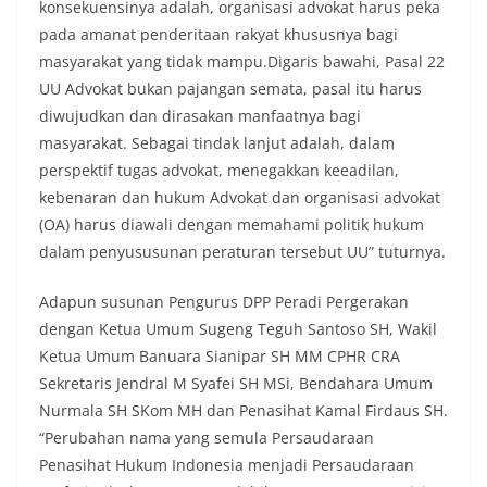
keramaian warga.‎‎Dengan adanya deteksi dini ini,
konsekuensinya adalah, organisasi advokat harus peka
diharapkan potensi gangguan keamanan dapat
pada amanat penderitaan rakyat khususnya bagi
diantisipasi sejak awal sehingga situasi di
masyarakat yang tidak mampu.Digaris bawahi, Pasal 22
Kelurahan Sunggal tetap terjaga aman, tertib,
dan kondusif hingga puncak perayaan HUT
UU Advokat bukan pajangan semata, pasal itu harus
Kemerdekaan RI berlangsung.‎‎Wujud Kedekatan
diwujudkan dan dirasakan manfaatnya bagi
Polri dengan Masyarakat‎Kegiatan sambang Door
masyarakat. Sebagai tindak lanjut adalah, dalam
to Door System ini merupakan salah satu bentuk
perspektif tugas advokat, menegakkan keeadilan,
implementasi program Polri Presisi yang
mengedepankan kehadiran dan kedekatan
kebenaran dan hukum Advokat dan organisasi advokat
personel Kepolisian dengan masyarakat. Melalui
(OA) harus diawali dengan memahami politik hukum
kegiatan semacam ini, Bhabinkamtibmas tidak
dalam penyususunan peraturan tersebut UU” tuturnya.
hanya berperan sebagai penyampai informasi
dan imbauan, tetapi juga sebagai mitra
Adapun susunan Pengurus DPP Peradi Pergerakan
masyarakat dalam menjaga keamanan lingkungan
secara bersama-sama.‎‎Kehadiran
dengan Ketua Umum Sugeng Teguh Santoso SH, Wakil
Bhabinkamtibmas di tengah-tengah warga
Ketua Umum Banuara Sianipar SH MM CPHR CRA
diharapkan dapat semakin mempererat
Sekretaris Jendral M Syafei SH MSi, Bendahara Umum
hubungan kemitraan antara Polri dan
Nurmala SH SKom MH dan Penasihat Kamal Firdaus SH.
masyarakat, sekaligus membangun kesadaran
kolektif warga akan pentingnya menjaga
“Perubahan nama yang semula Persaudaraan
keamanan, ketertiban, dan kekompakan
Penasihat Hukum Indonesia menjadi Persaudaraan
lingkungan, khususnya dalam menyambut