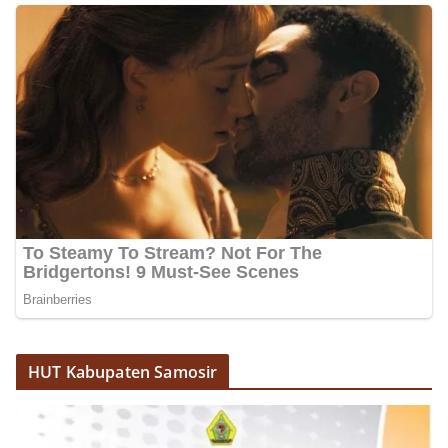
akrab, Bhabinkamtibmas menyapa warga,
menanyakan kondisi keamanan dan kenyamanan
lingkungan tempat tinggal, serta membuka ruang
komunikasi dua arah agar warga dapat
menyampaikan keluhan maupun informasi terkait
situasi kamtibmas di sekitar mereka.‎‎‎Salah satu
poin utama yang disampaikan dalam kegiatan
sambang ini adalah imbauan kepada warga untuk
memasang bendera Merah Putih secara penuh,
bukan setengah tiang, sebagai bentuk
penghormatan dan rasa cinta tanah air
menjelang perayaan HUT Kemerdekaan RI.
Petugas mengingatkan bahwa pemasangan
bendera dengan benar merupakan salah satu
wujud nyata partisipasi masyarakat dalam
memperingati hari bersejarah bangsa
Indonesia.‎‎”Kami mengimbau kepada seluruh
warga agar mulai mempersiapkan dan memasang
bendera Merah Putih di depan rumah masing-
HUT Kabupaten Samosir
masing secara penuh. Ini adalah bentuk
penghormatan kita bersama terhadap
perjuangan para pahlawan yang telah merebut
kemerdekaan,” ujar Aiptu Muliyadi Suraukur saat