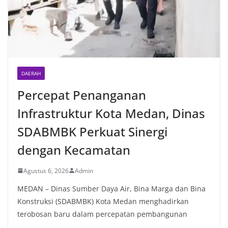
oleh Bhabinkamtibmas di wilayah Kelurahan
Sunggal sebagai bagian dari upaya menciptakan
situasi Kamtibmas yang aman dan kondusif,
sekaligus menumbuhkan semangat nasionalisme
warga dalam menyambut Hari Kemerdekaan RI.
DAERAH
Percepat Penanganan
Infrastruktur Kota Medan, Dinas
SDABMBK Perkuat Sinergi
dengan Kecamatan
Agustus 6, 2026
Admin
MEDAN – Dinas Sumber Daya Air, Bina Marga dan Bina
Konstruksi (SDABMBK) Kota Medan menghadirkan
terobosan baru dalam percepatan pembangunan