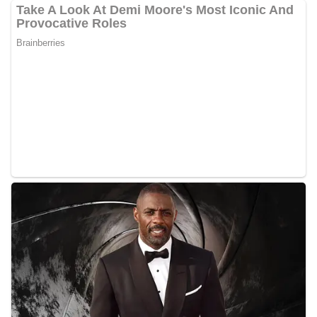
Bhabinkamtibmas di tengah-tengah warga
diharapkan dapat semakin mempererat
hubungan kemitraan antara Polri dan
masyarakat, sekaligus membangun kesadaran
kolektif warga akan pentingnya menjaga
keamanan, ketertiban, dan kekompakan
lingkungan, khususnya dalam menyambut
momentum bersejarah HUT Kemerdekaan
Republik Indonesia.‎Kegiatan sambang ini
rencananya akan terus dilaksanakan secara rutin
oleh Bhabinkamtibmas di wilayah Kelurahan
Sunggal sebagai bagian dari upaya menciptakan
situasi Kamtibmas yang aman dan kondusif,
sekaligus menumbuhkan semangat nasionalisme
warga dalam menyambut Hari Kemerdekaan RI.
Percepat Penanganan Infrastruktur Kota Medan,
Dinas SDABMBK Perkuat Sinergi dengan
Kecamatan
Ketua DPRD Medan Terima Silaturahmi Kapolres
Belawan, Bahas Narkoba, Kriminalitas hingga
Potensi Ekonomi
Bhabinkamtibmas Polsek Medan Sunggal
Sambangi Warga Kelurahan Sunggal, Ingatkan