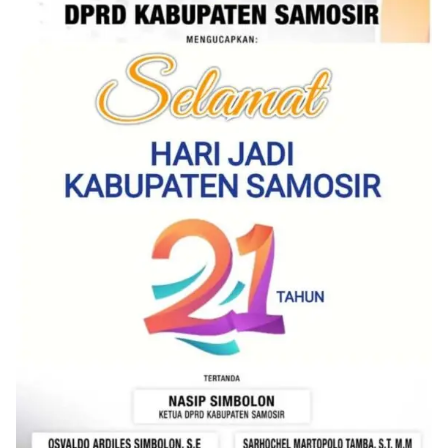
berdialog dengan warga.‎‎Ia juga menambahkan
agar warga memperhatikan kondisi bendera yang
akan dikibarkan, memastikan bendera dalam
keadaan bersih, tidak sobek, dan layak untuk
dikibarkan sebagai simbol kehormatan
negara.‎‎‎Selain menyampaikan imbauan terkait
bendera, kegiatan sambang DDS ini juga
dimanfaatkan sebagai sarana deteksi dini (early
warning) guna mengantisipasi potensi gangguan
keamanan dan ketertiban masyarakat
(Kamtibmas) di lingkungan tempat tinggal warga.
Melalui interaksi langsung tersebut,
Bhabinkamtibmas dapat menghimpun informasi
awal terkait situasi sosial, potensi kerawanan,
maupun hal-hal yang dapat mengganggu
kondusivitas wilayah, khususnya menjelang
perayaan HUT Kemerdekaan RI yang biasanya
diwarnai dengan berbagai kegiatan dan
keramaian warga.‎‎Dengan adanya deteksi dini ini,
diharapkan potensi gangguan keamanan dapat
diantisipasi sejak awal sehingga situasi di
Kelurahan Sunggal tetap terjaga aman, tertib,