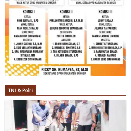
dan kondusif hingga puncak perayaan HUT
Kemerdekaan RI berlangsung.‎‎Wujud Kedekatan
Polri dengan Masyarakat‎Kegiatan sambang Door
to Door System ini merupakan salah satu bentuk
implementasi program Polri Presisi yang
mengedepankan kehadiran dan kedekatan
personel Kepolisian dengan masyarakat. Melalui
kegiatan semacam ini, Bhabinkamtibmas tidak
hanya berperan sebagai penyampai informasi
dan imbauan, tetapi juga sebagai mitra
masyarakat dalam menjaga keamanan lingkungan
secara bersama-sama.‎‎Kehadiran
Bhabinkamtibmas di tengah-tengah warga
diharapkan dapat semakin mempererat
hubungan kemitraan antara Polri dan
TNI & Polri
masyarakat, sekaligus membangun kesadaran
kolektif warga akan pentingnya menjaga
keamanan, ketertiban, dan kekompakan
lingkungan, khususnya dalam menyambut
momentum bersejarah HUT Kemerdekaan
Republik Indonesia.‎Kegiatan sambang ini
rencananya akan terus dilaksanakan secara rutin