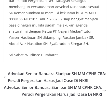
dari Peradi Pergerakan DPC Tabagsel sekaligus
tersebut.‎Sambang Langsung ke Rumah
Warga‎Dalam kegiatan ini, Aiptu Muliyadi
membangun Persaudaraan Advokad Nusantara sesuai
Suraukur mendatangi warga secara langsung dari
SK Kemenhumkam RI memiliki kekuatan hukum AHU
rumah ke rumah untuk menjalin silaturahmi
0008106.AH.0107.Tahun 20023l2 siap bangkit menjadi
sekaligus menyampaikan pesan-pesan
oase dinegeri ini, kita sudah melakukan agenda
kamtibmas. Kehadiran petugas disambut baik
oleh warga, yang sebagian besar tengah bersiap
silaturahmi dengan Ketua PT Negeri Medan” tutur
menyambut momentum HUT Kemerdekaan RI
Yasser Hasibuan SH didampingi Rusdan Jambak SE,
dengan berbagai persiapan di lingkungan
Abdul Aziz Nasution SH, Syafaruddin Siregar SH.
masing-masing.‎Dalam dialog yang berlangsung
akrab, Bhabinkamtibmas menyapa warga,
Sri Sahati/Nurlince Hutabarat
menanyakan kondisi keamanan dan kenyamanan
lingkungan tempat tinggal, serta membuka ruang
komunikasi dua arah agar warga dapat
menyampaikan keluhan maupun informasi terkait
Advokad Senior Banuara Sianipar SH MM CPHR CRA:
situasi kamtibmas di sekitar mereka.‎‎‎Salah satu
poin utama yang disampaikan dalam kegiatan
Peradi Pergerakan Harus Jadi Oase Di NKRI
sambang ini adalah imbauan kepada warga untuk
Advokad Senior Banuara Sianipar SH MM CPHR CRA:
memasang bendera Merah Putih secara penuh,
Peradi Pergerakan Harus Jadi Oase Di NKRI
bukan setengah tiang, sebagai bentuk
penghormatan dan rasa cinta tanah air
menjelang perayaan HUT Kemerdekaan RI.
Petugas mengingatkan bahwa pemasangan