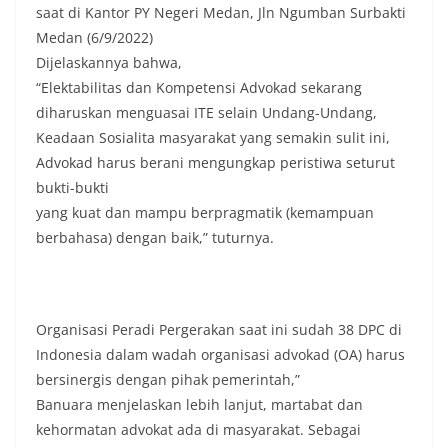
masing secara penuh. Ini adalah bentuk
saat di Kantor PY Negeri Medan, Jln Ngumban Surbakti
penghormatan kita bersama terhadap
Medan (6/9/2022)
perjuangan para pahlawan yang telah merebut
Dijelaskannya bahwa,
kemerdekaan,” ujar Aiptu Muliyadi Suraukur saat
“Elektabilitas dan Kompetensi Advokad sekarang
berdialog dengan warga.‎‎Ia juga menambahkan
agar warga memperhatikan kondisi bendera yang
diharuskan menguasai ITE selain Undang-Undang,
akan dikibarkan, memastikan bendera dalam
Keadaan Sosialita masyarakat yang semakin sulit ini,
keadaan bersih, tidak sobek, dan layak untuk
Advokad harus berani mengungkap peristiwa seturut
dikibarkan sebagai simbol kehormatan
bukti-bukti
negara.‎‎‎Selain menyampaikan imbauan terkait
bendera, kegiatan sambang DDS ini juga
yang kuat dan mampu berpragmatik (kemampuan
dimanfaatkan sebagai sarana deteksi dini (early
berbahasa) dengan baik,” tuturnya.
warning) guna mengantisipasi potensi gangguan
keamanan dan ketertiban masyarakat
(Kamtibmas) di lingkungan tempat tinggal warga.
Melalui interaksi langsung tersebut,
Bhabinkamtibmas dapat menghimpun informasi
Organisasi Peradi Pergerakan saat ini sudah 38 DPC di
awal terkait situasi sosial, potensi kerawanan,
Indonesia dalam wadah organisasi advokad (OA) harus
maupun hal-hal yang dapat mengganggu
bersinergis dengan pihak pemerintah,”
kondusivitas wilayah, khususnya menjelang
Banuara menjelaskan lebih lanjut, martabat dan
perayaan HUT Kemerdekaan RI yang biasanya
diwarnai dengan berbagai kegiatan dan
kehormatan advokat ada di masyarakat. Sebagai