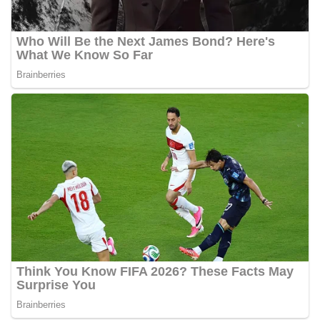
Pemasangan Bendera Merah Putih Jelang HUT
Kemerdekaan RI‎‎Medan, 5 Agustus 2026 — Dalam
rangka menyambut Hari Ulang Tahun
Kemerdekaan Republik Indonesia yang ke-81,
Bhabinkamtibmas Kelurahan Sunggal, Aiptu
Muliyadi Suraukur, melaksanakan kegiatan
sambang Door to Door System (DDS) kepada
warga di wilayah Kelurahan Sunggal, Kecamatan
Medan Sunggal, pada Rabu (05/08/2026).‎‎Kegiatan
tersebut berlangsung sejak pukul 09.00 WIB
hingga selesai, menyasar rumah-rumah warga di
beberapa lingkungan yang ada di kelurahan
tersebut.‎Sambang Langsung ke Rumah
Warga‎Dalam kegiatan ini, Aiptu Muliyadi
Suraukur mendatangi warga secara langsung dari
rumah ke rumah untuk menjalin silaturahmi
sekaligus menyampaikan pesan-pesan
kamtibmas. Kehadiran petugas disambut baik
oleh warga, yang sebagian besar tengah bersiap
menyambut momentum HUT Kemerdekaan RI
dengan berbagai persiapan di lingkungan
masing-masing.‎Dalam dialog yang berlangsung