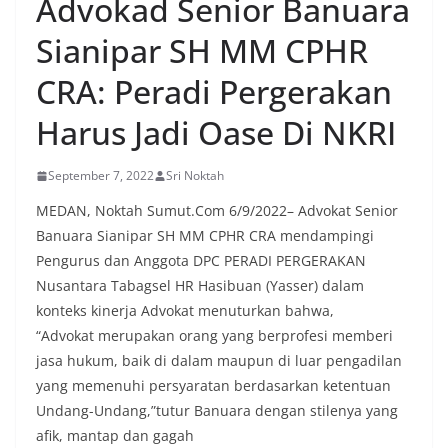
Advokad Senior Banuara
menyambut momentum HUT Kemerdekaan RI
dengan berbagai persiapan di lingkungan
Sianipar SH MM CPHR
masing-masing.‎Dalam dialog yang berlangsung
akrab, Bhabinkamtibmas menyapa warga,
CRA: Peradi Pergerakan
menanyakan kondisi keamanan dan kenyamanan
lingkungan tempat tinggal, serta membuka ruang
Harus Jadi Oase Di NKRI
komunikasi dua arah agar warga dapat
menyampaikan keluhan maupun informasi terkait
September 7, 2022
Sri Noktah
situasi kamtibmas di sekitar mereka.‎‎‎Salah satu
poin utama yang disampaikan dalam kegiatan
MEDAN, Noktah Sumut.Com 6/9/2022– Advokat Senior
sambang ini adalah imbauan kepada warga untuk
Banuara Sianipar SH MM CPHR CRA mendampingi
memasang bendera Merah Putih secara penuh,
bukan setengah tiang, sebagai bentuk
Pengurus dan Anggota DPC PERADI PERGERAKAN
penghormatan dan rasa cinta tanah air
Nusantara Tabagsel HR Hasibuan (Yasser) dalam
menjelang perayaan HUT Kemerdekaan RI.
konteks kinerja Advokat menuturkan bahwa,
Petugas mengingatkan bahwa pemasangan
“Advokat merupakan orang yang berprofesi memberi
bendera dengan benar merupakan salah satu
wujud nyata partisipasi masyarakat dalam
jasa hukum, baik di dalam maupun di luar pengadilan
memperingati hari bersejarah bangsa
yang memenuhi persyaratan berdasarkan ketentuan
Indonesia.‎‎”Kami mengimbau kepada seluruh
Undang-Undang,”tutur Banuara dengan stilenya yang
warga agar mulai mempersiapkan dan memasang
afik, mantap dan gagah
bendera Merah Putih di depan rumah masing-