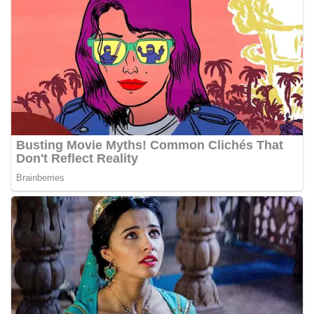
akrab, Bhabinkamtibmas menyapa warga,
menanyakan kondisi keamanan dan kenyamanan
lingkungan tempat tinggal, serta membuka ruang
komunikasi dua arah agar warga dapat
menyampaikan keluhan maupun informasi terkait
situasi kamtibmas di sekitar mereka.‎‎‎Salah satu
poin utama yang disampaikan dalam kegiatan
sambang ini adalah imbauan kepada warga untuk
memasang bendera Merah Putih secara penuh,
bukan setengah tiang, sebagai bentuk
penghormatan dan rasa cinta tanah air
menjelang perayaan HUT Kemerdekaan RI.
Petugas mengingatkan bahwa pemasangan
bendera dengan benar merupakan salah satu
wujud nyata partisipasi masyarakat dalam
memperingati hari bersejarah bangsa
Indonesia.‎‎”Kami mengimbau kepada seluruh
warga agar mulai mempersiapkan dan memasang
bendera Merah Putih di depan rumah masing-
masing secara penuh. Ini adalah bentuk
penghormatan kita bersama terhadap
perjuangan para pahlawan yang telah merebut
kemerdekaan,” ujar Aiptu Muliyadi Suraukur saat