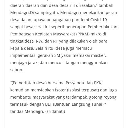
tersebut.‎Sambang Langsung ke Rumah
daerah-daerah dan desa-desa riil dirasakan,” tambah
Warga‎Dalam kegiatan ini, Aiptu Muliyadi
Mendagri.Di samping itu, Mendagri menekankan peran
Suraukur mendatangi warga secara langsung dari
rumah ke rumah untuk menjalin silaturahmi
desa dalam upaya penanganan pandemi Covid-19
sekaligus menyampaikan pesan-pesan
sangat besar. Hal ini seperti penerapan Pemberlakukan
kamtibmas. Kehadiran petugas disambut baik
Pembatasan Kegiatan Masyarakat (PPKM) mikro di
oleh warga, yang sebagian besar tengah bersiap
tingkat desa, RW, dan RT yang dilakukan oleh para
menyambut momentum HUT Kemerdekaan RI
dengan berbagai persiapan di lingkungan
kepala desa. Selain itu, desa juga memacu
masing-masing.‎Dalam dialog yang berlangsung
implementasi gerakan 3M yakni memakai masker,
akrab, Bhabinkamtibmas menyapa warga,
menjaga jarak, dan mencuci tangan menggunakan
menanyakan kondisi keamanan dan kenyamanan
sabun.
lingkungan tempat tinggal, serta membuka ruang
komunikasi dua arah agar warga dapat
menyampaikan keluhan maupun informasi terkait
“(Pemerintah desa) bersama Posyandu dan PKK,
situasi kamtibmas di sekitar mereka.‎‎‎Salah satu
kemudian menyiapkan isoter (isolasi terpusat) dan juga
poin utama yang disampaikan dalam kegiatan
membantu masyarakat yang terdampak, gotong royong
sambang ini adalah imbauan kepada warga untuk
termasuk dengan BLT (Bantuan Langsung Tunai),”
memasang bendera Merah Putih secara penuh,
bukan setengah tiang, sebagai bentuk
tandas Mendagri. (sridahati)
penghormatan dan rasa cinta tanah air
menjelang perayaan HUT Kemerdekaan RI.
Petugas mengingatkan bahwa pemasangan