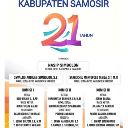
dan kondusif hingga puncak perayaan HUT
Kemerdekaan RI berlangsung.‎‎Wujud Kedekatan
Polri dengan Masyarakat‎Kegiatan sambang Door
to Door System ini merupakan salah satu bentuk
implementasi program Polri Presisi yang
mengedepankan kehadiran dan kedekatan
personel Kepolisian dengan masyarakat. Melalui
kegiatan semacam ini, Bhabinkamtibmas tidak
hanya berperan sebagai penyampai informasi
dan imbauan, tetapi juga sebagai mitra
masyarakat dalam menjaga keamanan lingkungan
secara bersama-sama.‎‎Kehadiran
Bhabinkamtibmas di tengah-tengah warga
diharapkan dapat semakin mempererat
hubungan kemitraan antara Polri dan
masyarakat, sekaligus membangun kesadaran
kolektif warga akan pentingnya menjaga
keamanan, ketertiban, dan kekompakan
lingkungan, khususnya dalam menyambut
momentum bersejarah HUT Kemerdekaan
Republik Indonesia.‎Kegiatan sambang ini
rencananya akan terus dilaksanakan secara rutin