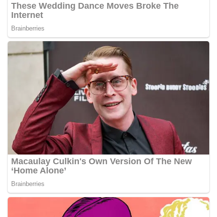
Pemasangan Bendera Merah Putih Jelang HUT
Kemerdekaan RI‎‎Medan, 5 Agustus 2026 — Dalam
rangka menyambut Hari Ulang Tahun
Kemerdekaan Republik Indonesia yang ke-81,
Bhabinkamtibmas Kelurahan Sunggal, Aiptu
Muliyadi Suraukur, melaksanakan kegiatan
sambang Door to Door System (DDS) kepada
warga di wilayah Kelurahan Sunggal, Kecamatan
Medan Sunggal, pada Rabu (05/08/2026).‎‎Kegiatan
tersebut berlangsung sejak pukul 09.00 WIB
hingga selesai, menyasar rumah-rumah warga di
beberapa lingkungan yang ada di kelurahan
tersebut.‎Sambang Langsung ke Rumah
Warga‎Dalam kegiatan ini, Aiptu Muliyadi
Suraukur mendatangi warga secara langsung dari
rumah ke rumah untuk menjalin silaturahmi
sekaligus menyampaikan pesan-pesan
kamtibmas. Kehadiran petugas disambut baik
oleh warga, yang sebagian besar tengah bersiap
menyambut momentum HUT Kemerdekaan RI
dengan berbagai persiapan di lingkungan
masing-masing.‎Dalam dialog yang berlangsung