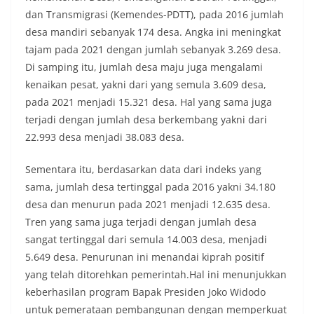
momentum bersejarah HUT Kemerdekaan
dan Transmigrasi (Kemendes-PDTT), pada 2016 jumlah
Republik Indonesia.‎Kegiatan sambang ini
desa mandiri sebanyak 174 desa. Angka ini meningkat
rencananya akan terus dilaksanakan secara rutin
tajam pada 2021 dengan jumlah sebanyak 3.269 desa.
oleh Bhabinkamtibmas di wilayah Kelurahan
Sunggal sebagai bagian dari upaya menciptakan
Di samping itu, jumlah desa maju juga mengalami
situasi Kamtibmas yang aman dan kondusif,
kenaikan pesat, yakni dari yang semula 3.609 desa,
sekaligus menumbuhkan semangat nasionalisme
pada 2021 menjadi 15.321 desa. Hal yang sama juga
warga dalam menyambut Hari Kemerdekaan RI.
terjadi dengan jumlah desa berkembang yakni dari
Bhabinkamtibmas Polsek Medan Sunggal
Sambangi Warga Kelurahan Sunggal, Ingatkan
22.993 desa menjadi 38.083 desa.
Pemasangan Bendera Merah Putih Jelang HUT
Kemerdekaan RI‎‎Medan, 5 Agustus 2026 — Dalam
Sementara itu, berdasarkan data dari indeks yang
rangka menyambut Hari Ulang Tahun
sama, jumlah desa tertinggal pada 2016 yakni 34.180
Kemerdekaan Republik Indonesia yang ke-81,
desa dan menurun pada 2021 menjadi 12.635 desa.
Bhabinkamtibmas Kelurahan Sunggal, Aiptu
Muliyadi Suraukur, melaksanakan kegiatan
Tren yang sama juga terjadi dengan jumlah desa
sambang Door to Door System (DDS) kepada
sangat tertinggal dari semula 14.003 desa, menjadi
warga di wilayah Kelurahan Sunggal, Kecamatan
5.649 desa. Penurunan ini menandai kiprah positif
Medan Sunggal, pada Rabu (05/08/2026).‎‎Kegiatan
yang telah ditorehkan pemerintah.Hal ini menunjukkan
tersebut berlangsung sejak pukul 09.00 WIB
hingga selesai, menyasar rumah-rumah warga di
keberhasilan program Bapak Presiden Joko Widodo
beberapa lingkungan yang ada di kelurahan
untuk pemerataan pembangunan dengan memperkuat