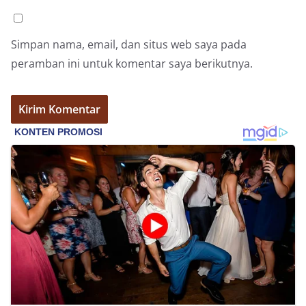
Bhabinkamtibmas di tengah-tengah warga
diharapkan dapat semakin mempererat
hubungan kemitraan antara Polri dan
masyarakat, sekaligus membangun kesadaran
Simpan nama, email, dan situs web saya pada
kolektif warga akan pentingnya menjaga
peramban ini untuk komentar saya berikutnya.
keamanan, ketertiban, dan kekompakan
lingkungan, khususnya dalam menyambut
momentum bersejarah HUT Kemerdekaan
Republik Indonesia.‎Kegiatan sambang ini
rencananya akan terus dilaksanakan secara rutin
oleh Bhabinkamtibmas di wilayah Kelurahan
Sunggal sebagai bagian dari upaya menciptakan
situasi Kamtibmas yang aman dan kondusif,
sekaligus menumbuhkan semangat nasionalisme
warga dalam menyambut Hari Kemerdekaan RI.
Percepat Penanganan Infrastruktur Kota Medan,
Dinas SDABMBK Perkuat Sinergi dengan
Kecamatan
Ketua DPRD Medan Terima Silaturahmi Kapolres
Belawan, Bahas Narkoba, Kriminalitas hingga
Potensi Ekonomi
Bhabinkamtibmas Polsek Medan Sunggal
Sambangi Warga Kelurahan Sunggal, Ingatkan