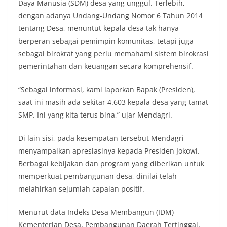
keramaian warga.‎‎Dengan adanya deteksi dini ini,
Daya Manusia (SDM) desa yang unggul. Terlebih,
diharapkan potensi gangguan keamanan dapat
dengan adanya Undang-Undang Nomor 6 Tahun 2014
diantisipasi sejak awal sehingga situasi di
tentang Desa, menuntut kepala desa tak hanya
Kelurahan Sunggal tetap terjaga aman, tertib,
berperan sebagai pemimpin komunitas, tetapi juga
dan kondusif hingga puncak perayaan HUT
Kemerdekaan RI berlangsung.‎‎Wujud Kedekatan
sebagai birokrat yang perlu memahami sistem birokrasi
Polri dengan Masyarakat‎Kegiatan sambang Door
pemerintahan dan keuangan secara komprehensif.
to Door System ini merupakan salah satu bentuk
implementasi program Polri Presisi yang
“Sebagai informasi, kami laporkan Bapak (Presiden),
mengedepankan kehadiran dan kedekatan
saat ini masih ada sekitar 4.603 kepala desa yang tamat
personel Kepolisian dengan masyarakat. Melalui
kegiatan semacam ini, Bhabinkamtibmas tidak
SMP. Ini yang kita terus bina,” ujar Mendagri.
hanya berperan sebagai penyampai informasi
dan imbauan, tetapi juga sebagai mitra
Di lain sisi, pada kesempatan tersebut Mendagri
masyarakat dalam menjaga keamanan lingkungan
menyampaikan apresiasinya kepada Presiden Jokowi.
secara bersama-sama.‎‎Kehadiran
Berbagai kebijakan dan program yang diberikan untuk
Bhabinkamtibmas di tengah-tengah warga
diharapkan dapat semakin mempererat
memperkuat pembangunan desa, dinilai telah
hubungan kemitraan antara Polri dan
melahirkan sejumlah capaian positif.
masyarakat, sekaligus membangun kesadaran
kolektif warga akan pentingnya menjaga
Menurut data Indeks Desa Membangun (IDM)
keamanan, ketertiban, dan kekompakan
lingkungan, khususnya dalam menyambut
Kementerian Desa, Pembangunan Daerah Tertinggal,