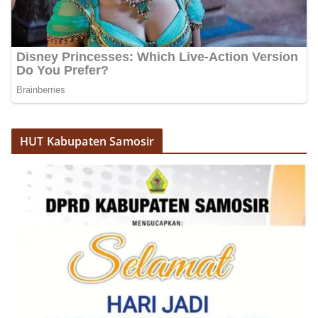
berdialog dengan warga.‎‎Ia juga menambahkan
agar warga memperhatikan kondisi bendera yang
akan dikibarkan, memastikan bendera dalam
keadaan bersih, tidak sobek, dan layak untuk
dikibarkan sebagai simbol kehormatan
negara.‎‎‎Selain menyampaikan imbauan terkait
bendera, kegiatan sambang DDS ini juga
dimanfaatkan sebagai sarana deteksi dini (early
warning) guna mengantisipasi potensi gangguan
HUT Kabupaten Samosir
keamanan dan ketertiban masyarakat
(Kamtibmas) di lingkungan tempat tinggal warga.
Melalui interaksi langsung tersebut,
Bhabinkamtibmas dapat menghimpun informasi
awal terkait situasi sosial, potensi kerawanan,
maupun hal-hal yang dapat mengganggu
kondusivitas wilayah, khususnya menjelang
perayaan HUT Kemerdekaan RI yang biasanya
diwarnai dengan berbagai kegiatan dan
keramaian warga.‎‎Dengan adanya deteksi dini ini,
diharapkan potensi gangguan keamanan dapat
diantisipasi sejak awal sehingga situasi di
Kelurahan Sunggal tetap terjaga aman, tertib,