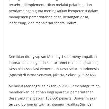
masing secara penuh. Ini adalah bentuk
tersebut diimplementasikan melalui pelatihan dan
penghormatan kita bersama terhadap
pendampingan guna meningkatkan kompetensi dalam
perjuangan para pahlawan yang telah merebut
manajemen pemerintahan desa, keuangan desa,
kemerdekaan,” ujar Aiptu Muliyadi Suraukur saat
berdialog dengan warga.‎‎Ia juga menambahkan
leadership, dan manajerial secara umum.
agar warga memperhatikan kondisi bendera yang
akan dikibarkan, memastikan bendera dalam
keadaan bersih, tidak sobek, dan layak untuk
dikibarkan sebagai simbol kehormatan
negara.‎‎‎Selain menyampaikan imbauan terkait
bendera, kegiatan sambang DDS ini juga
dimanfaatkan sebagai sarana deteksi dini (early
Demikian diungkapkan Mendagri saat menyampaikan
warning) guna mengantisipasi potensi gangguan
laporan dalam agenda Silaturrahmi Nasional (Silatnas)
keamanan dan ketertiban masyarakat
Desa oleh Asosiasi Pemerintah Desa Seluruh Indonesia
(Kamtibmas) di lingkungan tempat tinggal warga.
(Apdesi) di Istora Senayan, Jakarta, Selasa (29/3/2022).
Melalui interaksi langsung tersebut,
Bhabinkamtibmas dapat menghimpun informasi
awal terkait situasi sosial, potensi kerawanan,
Menurut Mendagri, sejak tahun 2015 Kemendagri telah
maupun hal-hal yang dapat mengganggu
memberikan pelatihan bagi aparatur pemerintahan
kondusivitas wilayah, khususnya menjelang
desa yang melibatkan 158.660 peserta. Upaya ini akan
perayaan HUT Kemerdekaan RI yang biasanya
terus didorong untuk membangun kualitas Sumber
diwarnai dengan berbagai kegiatan dan