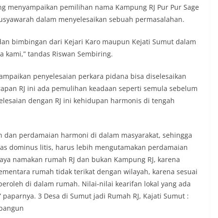
anakan kegiatan sambang Door to Door
ng menyampaikan pemilihan nama Kampung RJ Pur Pur Sage
ada warga di wilayah Kelurahan Sunggal,
usyawarah dalam menyelesaikan sebuah permasalahan.
 Sunggal, pada Rabu
iatan tersebut berlangsung sejak pukul
an bimbingan dari Kejari Karo maupun Kejati Sumut dalam
 selesai, menyasar rumah-rumah warga
kami,” tandas Riswan Sembiring.
kungan yang ada di kelurahan
g Langsung ke Rumah Warga‎Dalam
tu Muliyadi Suraukur mendatangi warga
mpaikan penyelesaian perkara pidana bisa diselesaikan
dari rumah ke rumah untuk menjalin
rapan RJ ini ada pemulihan keadaan seperti semula sebelum
ligus menyampaikan pesan-pesan
yelesaian dengan RJ ini kehidupan harmonis di tengah
iran petugas disambut baik oleh warga,
sar tengah bersiap menyambut
merdekaan RI dengan berbagai
gkungan masing-masing.‎Dalam dialog yang
n dan perdamaian harmoni di dalam masyarakat, sehingga
ab, Bhabinkamtibmas menyapa warga,
as dominus litis, harus lebih mengutamakan perdamaian
isi keamanan dan kenyamanan
aya namakan rumah RJ dan bukan Kampung RJ, karena
t tinggal, serta membuka ruang
rah agar warga dapat menyampaikan
mentara rumah tidak terikat dengan wilayah, karena sesuai
formasi terkait situasi kamtibmas di
eroleh di dalam rumah. Nilai-nilai kearifan lokal yang ada
‎Salah satu poin utama yang disampaikan
” paparnya. 3 Desa di Sumut jadi Rumah RJ, Kajati Sumut :
ambang ini adalah imbauan kepada
mbangun
asang bendera Merah Putih secara