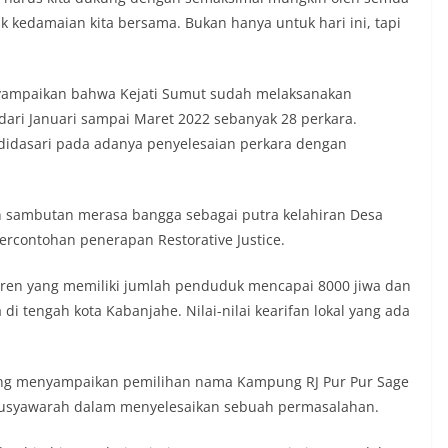
ntum bersejarah HUT Kemerdekaan
k kedamaian kita bersama. Bukan hanya untuk hari ini, tapi
a.‎Kegiatan sambang ini rencananya akan
n secara rutin oleh Bhabinkamtibmas di
n Sunggal sebagai bagian dari upaya
asi Kamtibmas yang aman dan kondusif,
nyampaikan bahwa Kejati Sumut sudah melaksanakan
buhkan semangat nasionalisme warga
ari Januari sampai Maret 2022 sebanyak 28 perkara.
 Hari Kemerdekaan RI.
didasari pada adanya penyelesaian perkara dengan
 Polsek Medan Sunggal Sambangi Warga
l, Ingatkan Pemasangan Bendera Merah
Kemerdekaan RI‎‎Medan, 5 Agustus 2026
menyambut Hari Ulang Tahun
n sambutan merasa bangga sebagai putra kelahiran Desa
blik Indonesia yang ke-
percontohan penerapan Restorative Justice.
omBhabinkamtibmas Kelurahan Sunggal,
uraukur, melaksanakan kegiatan sambang
aren yang memiliki jumlah penduduk mencapai 8000 jiwa dan
em (DDS) kepada warga di wilayah
l, Kecamatan Medan Sunggal, pada
i tengah kota Kabanjahe. Nilai-nilai kearifan lokal yang ada
.‎‎Kegiatan tersebut berlangsung sejak
hingga selesai, menyasar rumah-rumah
a lingkungan yang ada di kelurahan
ng menyampaikan pemilihan nama Kampung RJ Pur Pur Sage
g Langsung ke Rumah Warga‎Dalam
usyawarah dalam menyelesaikan sebuah permasalahan.
tu Muliyadi Suraukur mendatangi warga
dari rumah ke rumah untuk menjalin