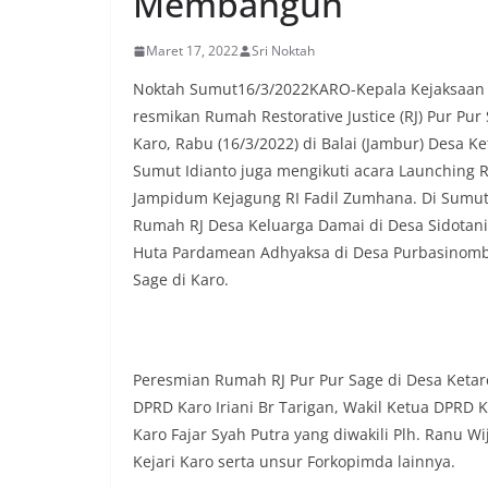
Membangun
komunikasi dua a
keluhan maupun in
Maret 17, 2022
Sri Noktah
sekitar mereka.‎‎
dalam kegiatan s
Noktah Sumut16/3/2022KARO-Kepala Kejaksaan Ti
warga untuk mem
resmikan Rumah Restorative Justice (RJ) Pur Pu
penuh, bukan set
Karo, Rabu (16/3/2022) di Balai (Jambur) Desa K
penghormatan dan
perayaan HUT Kem
Sumut Idianto juga mengikuti acara Launching 
bahwa pemasanga
Jampidum Kejagung RI Fadil Zumhana. Di Sumut 
salah satu wujud 
Rumah RJ Desa Keluarga Damai di Desa Sidotan
memperingati hari
Huta Pardamean Adhyaksa di Desa Purbasinomb
mengimbau kepad
mempersiapkan d
Sage di Karo.
depan rumah masi
bentuk penghorma
para pahlawan ya
Aiptu Muliyadi Su
Peresmian Rumah RJ Pur Pur Sage di Desa Ketaren
juga menambahka
DPRD Karo Iriani Br Tarigan, Wakil Ketua DPRD K
bendera yang aka
dalam keadaan ber
Karo Fajar Syah Putra yang diwakili Plh. Ranu Wi
dikibarkan sebaga
Kejari Karo serta unsur Forkopimda lainnya.
menyampaikan imb