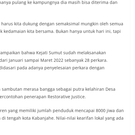
ama.‎‎Kehadiran Bhabinkamtibmas di
nanya pulang ke kampungnya dia masih bisa diterima dan
rga diharapkan dapat semakin
gan kemitraan antara Polri dan
ligus membangun kesadaran kolektif
i, harus kita dukung dengan semaksimal mungkin oleh semua
ngnya menjaga keamanan, ketertiban,
lingkungan, khususnya dalam
k kedamaian kita bersama. Bukan hanya untuk hari ini, tapi
ntum bersejarah HUT Kemerdekaan
a.‎Kegiatan sambang ini rencananya akan
n secara rutin oleh Bhabinkamtibmas di
nyampaikan bahwa Kejati Sumut sudah melaksanakan
n Sunggal sebagai bagian dari upaya
ari Januari sampai Maret 2022 sebanyak 28 perkara.
asi Kamtibmas yang aman dan kondusif,
buhkan semangat nasionalisme warga
didasari pada adanya penyelesaian perkara dengan
 Hari Kemerdekaan RI.
an Minta Pemko Tepati Janji Alokasi 30
mbangunan Medan Utara
n sambutan merasa bangga sebagai putra kelahiran Desa
 Terima Silaturahmi Kapolres Belawan,
iminalitas hingga Potensi Ekonomi
percontohan penerapan Restorative Justice.
 Polsek Medan Sunggal Sambangi Warga
l, Ingatkan Pemasangan Bendera Merah
aren yang memiliki jumlah penduduk mencapai 8000 jiwa dan
Kemerdekaan RI‎‎Medan, 5 Agustus 2026
i tengah kota Kabanjahe. Nilai-nilai kearifan lokal yang ada
menyambut Hari Ulang Tahun
blik Indonesia yang ke-81,
Kelurahan Sunggal, Aiptu Muliyadi