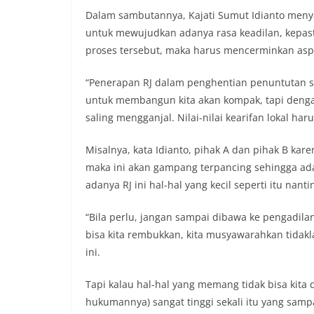
sambang DDS ini 
Dalam sambutannya, Kajati Sumut Idianto me
deteksi dini (ear
untuk mewujudkan adanya rasa keadilan, kepa
gangguan keamana
(Kamtibmas) di li
proses tersebut, maka harus mencerminkan asp
interaksi langsu
menghimpun inform
“Penerapan RJ dalam penghentian penuntutan 
kerawanan, maup
untuk membangun kita akan kompak, tapi deng
kondusivitas wil
saling mengganjal. Nilai-nilai kearifan lokal haru
Kemerdekaan RI y
kegiatan dan kera
ini, diharapkan 
Misalnya, kata Idianto, pihak A dan pihak B ka
diantisipasi sejak
maka ini akan gampang terpancing sehingga a
Sunggal tetap ter
adanya RJ ini hal-hal yang kecil seperti itu nanti
puncak perayaan 
Kedekatan Polri 
Door to Door Syst
“Bila perlu, jangan sampai dibawa ke pengadila
implementasi pro
bisa kita rembukkan, kita musyawarahkan tidakl
kehadiran dan ke
ini.
masyarakat. Melal
Bhabinkamtibmas 
Tapi kalau hal-hal yang memang tidak bisa kita
penyampai inform
mitra masyarakat
hukumannya) sangat tinggi sekali itu yang sampa