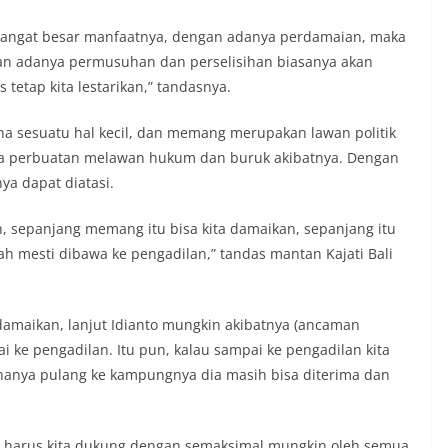
un hal-hal yang dapat mengganggu
ayah, khususnya menjelang perayaan HUT
sangat besar manfaatnya, dengan adanya perdamaian, maka
ang biasanya diwarnai dengan berbagai
an adanya permusuhan dan perselisihan biasanya akan
maian warga.‎‎Dengan adanya deteksi dini
s tetap kita lestarikan,” tandasnya.
potensi gangguan keamanan dapat
 awal sehingga situasi di Kelurahan
rena sesuatu hal kecil, dan memang merupakan lawan politik
jaga aman, tertib, dan kondusif hingga
HUT Kemerdekaan RI berlangsung.‎‎Wujud
da perbuatan melawan hukum dan buruk akibatnya. Dengan
dengan Masyarakat‎Kegiatan sambang
nya dapat diatasi.
em ini merupakan salah satu bentuk
gram Polri Presisi yang mengedepankan
n, sepanjang memang itu bisa kita damaikan, sepanjang itu
dekatan personel Kepolisian dengan
ah mesti dibawa ke pengadilan,” tandas mantan Kajati Bali
ui kegiatan semacam ini,
tidak hanya berperan sebagai
asi dan imbauan, tetapi juga sebagai
 dalam menjaga keamanan lingkungan
 damaikan, lanjut Idianto mungkin akibatnya (ancaman
ama.‎‎Kehadiran Bhabinkamtibmas di
i ke pengadilan. Itu pun, kalau sampai ke pengadilan kita
rga diharapkan dapat semakin
nanya pulang ke kampungnya dia masih bisa diterima dan
gan kemitraan antara Polri dan
ligus membangun kesadaran kolektif
ngnya menjaga keamanan, ketertiban,
lingkungan, khususnya dalam
i, harus kita dukung dengan semaksimal mungkin oleh semua