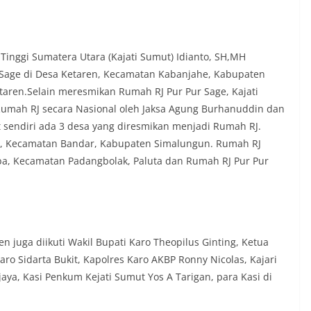
rah agar warga dapat menyampaikan
formasi terkait situasi kamtibmas di
‎Salah satu poin utama yang disampaikan
ambang ini adalah imbauan kepada
nggi Sumatera Utara (Kajati Sumut) Idianto, SH,MH
asang bendera Merah Putih secara
r Sage di Desa Ketaren, Kecamatan Kabanjahe, Kabupaten
engah tiang, sebagai bentuk
etaren.Selain meresmikan Rumah RJ Pur Pur Sage, Kajati
 rasa cinta tanah air menjelang
erdekaan RI. Petugas mengingatkan
Rumah RJ secara Nasional oleh Jaksa Agung Burhanuddin dan
n bendera dengan benar merupakan
sendiri ada 3 desa yang diresmikan menjadi Rumah RJ.
nyata partisipasi masyarakat dalam
i, Kecamatan Bandar, Kabupaten Simalungun. Rumah RJ
 bersejarah bangsa Indonesia.‎‎”Kami
a, Kecamatan Padangbolak, Paluta dan Rumah RJ Pur Pur
a seluruh warga agar mulai
an memasang bendera Merah Putih di
ng-masing secara penuh. Ini adalah
tan kita bersama terhadap perjuangan
ng telah merebut kemerdekaan,” ujar
raukur saat berdialog dengan warga.‎‎Ia
 juga diikuti Wakil Bupati Karo Theopilus Ginting, Ketua
n agar warga memperhatikan kondisi
aro Sidarta Bukit, Kapolres Karo AKBP Ronny Nicolas, Kajari
n dikibarkan, memastikan bendera
sih, tidak sobek, dan layak untuk
jaya, Kasi Penkum Kejati Sumut Yos A Tarigan, para Kasi di
i simbol kehormatan negara.‎‎‎Selain
auan terkait bendera, kegiatan