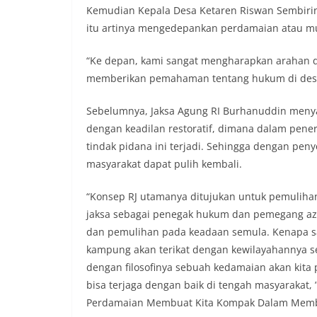
Suraukur, melaks
Kemudian Kepala Desa Ketaren Riswan Sembiri
System (DDS) kep
itu artinya mengedepankan perdamaian atau m
Kecamatan Medan
(05/08/2026).‎‎Keg
“Ke depan, kami sangat mengharapkan arahan d
09.00 WIB hingga
memberikan pemahaman tentang hukum di desa 
di beberapa ling
tersebut.‎Samban
kegiatan ini, Aip
Sebelumnya, Jaksa Agung RI Burhanuddin menya
secara langsung 
dengan keadilan restoratif, dimana dalam pene
silaturahmi seka
tindak pidana ini terjadi. Sehingga dengan pen
kamtibmas. Kehad
masyarakat dapat pulih kembali.
yang sebagian be
momentum HUT Ke
persiapan di lin
“Konsep RJ utamanya ditujukan untuk pemuliha
berlangsung akr
jaksa sebagai penegak hukum dan pemegang az
menanyakan kond
dan pemulihan pada keadaan semula. Kenapa s
lingkungan tempa
komunikasi dua a
kampung akan terikat dengan kewilayahannya se
keluhan maupun in
dengan filosofinya sebuah kedamaian akan kita p
sekitar mereka.‎‎
bisa terjaga dengan baik di tengah masyarakat, 
dalam kegiatan s
Perdamaian Membuat Kita Kompak Dalam Me
warga untuk mem