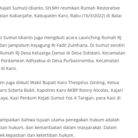
engah tiang, sebagai bentuk
 rasa cinta tanah air menjelang
Kajati Sumut) Idianto, SH,MH resmikan Rumah Restorative
erdekaan RI. Petugas mengingatkan
matan Kabanjahe, Kabupaten Karo, Rabu (16/3/2022) di Balai
n bendera dengan benar merupakan
nyata partisipasi masyarakat dalam
 bersejarah bangsa Indonesia.‎‎”Kami
ti Sumut Idianto juga mengikuti acara Launching Rumah RJ
a seluruh warga agar mulai
an memasang bendera Merah Putih di
dan Jampidum Kejagung RI Fadil Zumhana. Di Sumut sendiri
ng-masing secara penuh. Ini adalah
 Rumah RJ Desa Keluarga Damai di Desa Sidotani, Kecamatan
tan kita bersama terhadap perjuangan
a Pardamean Adhyaksa di Desa Purbasinomba, Kecamatan
ng telah merebut kemerdekaan,” ujar
di Karo.
raukur saat berdialog dengan warga.‎‎Ia
n agar warga memperhatikan kondisi
n dikibarkan, memastikan bendera
 juga diikuti Wakil Bupati Karo Theopilus Ginting, Ketua
sih, tidak sobek, dan layak untuk
aro Sidarta Bukit, Kapolres Karo AKBP Ronny Nicolas, Kajari
i simbol kehormatan negara.‎‎‎Selain
jaya, Kasi Penkum Kejati Sumut Yos A Tarigan, para Kasi di
auan terkait bendera, kegiatan
juga dimanfaatkan sebagai sarana
ly warning) guna mengantisipasi potensi
n dan ketertiban masyarakat
nyampaikan bahwa tujuan utama penegakan hukum adalah
ngkungan tempat tinggal warga. Melalui
stian hukum, dan kemanfaatan dalam masyarakat. Dalam
ng tersebut, Bhabinkamtibmas dapat
ek kepastian dan ketertiban hukum.
asi awal terkait situasi sosial, potensi