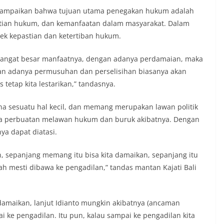
juga dimanfaatkan sebagai sarana
nyampaikan bahwa tujuan utama penegakan hukum adalah
ly warning) guna mengantisipasi potensi
stian hukum, dan kemanfaatan dalam masyarakat. Dalam
n dan ketertiban masyarakat
ngkungan tempat tinggal warga. Melalui
ek kepastian dan ketertiban hukum.
ng tersebut, Bhabinkamtibmas dapat
asi awal terkait situasi sosial, potensi
sangat besar manfaatnya, dengan adanya perdamaian, maka
un hal-hal yang dapat mengganggu
an adanya permusuhan dan perselisihan biasanya akan
ayah, khususnya menjelang perayaan HUT
s tetap kita lestarikan,” tandasnya.
ang biasanya diwarnai dengan berbagai
maian warga.‎‎Dengan adanya deteksi dini
potensi gangguan keamanan dapat
rena sesuatu hal kecil, dan memang merupakan lawan politik
 awal sehingga situasi di Kelurahan
da perbuatan melawan hukum dan buruk akibatnya. Dengan
jaga aman, tertib, dan kondusif hingga
nya dapat diatasi.
HUT Kemerdekaan RI berlangsung.‎‎Wujud
dengan Masyarakat‎Kegiatan sambang
em ini merupakan salah satu bentuk
n, sepanjang memang itu bisa kita damaikan, sepanjang itu
gram Polri Presisi yang mengedepankan
ah mesti dibawa ke pengadilan,” tandas mantan Kajati Bali
dekatan personel Kepolisian dengan
ui kegiatan semacam ini,
tidak hanya berperan sebagai
 damaikan, lanjut Idianto mungkin akibatnya (ancaman
asi dan imbauan, tetapi juga sebagai
 dalam menjaga keamanan lingkungan
i ke pengadilan. Itu pun, kalau sampai ke pengadilan kita