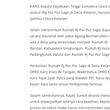
penuh, bukan set
penghormatan dan
KARO-Kepala Kejaksaan Tinggi Sumatera Utara (
perayaan HUT Kem
Justice (RJ) Pur Pur Sage di Desa Ketaren, Keca
bahwa pemasanga
(Jambur) Desa Ketaren.
salah satu wujud 
memperingati hari
Selain meresmikan Rumah RJ Pur Pur Sage, Kaja
mengimbau kepad
mempersiapkan d
secara Nasional oleh Jaksa Agung Burhanuddin 
depan rumah masi
ada 3 desa yang diresmikan menjadi Rumah RJ.
bentuk penghorma
Bandar, Kabupaten Simalungun. Rumah RJ Hut
para pahlawan ya
Padangbolak, Paluta dan Rumah RJ Pur Pur Sage 
Aiptu Muliyadi Su
juga menambahka
bendera yang aka
Peresmian Rumah RJ Pur Pur Sage di Desa Ketaren
dalam keadaan ber
DPRD Karo Iriani Br Tarigan, Wakil Ketua DPRD K
dikibarkan sebaga
Karo Fajar Syah Putra yang diwakili Plh. Ranu Wi
menyampaikan imb
Kejari Karo serta unsur Forkopimda lainnya.
sambang DDS ini 
deteksi dini (ear
gangguan keamana
Dalam sambutannya, Kajati Sumut Idianto me
(Kamtibmas) di li
untuk mewujudkan adanya rasa keadilan, kepa
interaksi langsu
proses tersebut, maka harus mencerminkan asp
menghimpun inform