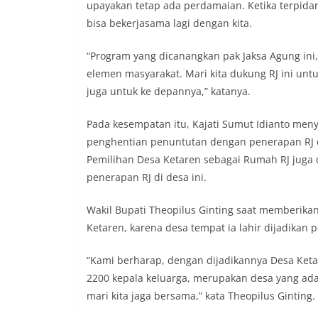
secara bersama-s
upayakan tetap ada perdamaian. Ketika terpida
tengah-tengah wa
bisa bekerjasama lagi dengan kita.
mempererat hubun
masyarakat, seka
“Program yang dicanangkan pak Jaksa Agung in
warga akan penti
dan kekompakan 
elemen masyarakat. Mari kita dukung RJ ini untu
menyambut mome
juga untuk ke depannya,” katanya.
Republik Indonesi
terus dilaksanaka
Pada kesempatan itu, Kajati Sumut Idianto me
wilayah Keluraha
penghentian penuntutan dengan penerapan RJ d
menciptakan situ
sekaligus menum
Pemilihan Desa Ketaren sebagai Rumah RJ juga 
dalam menyambut
penerapan RJ di desa ini.
Anggota DPRD Med
Persen Untuk Pe
Wakil Bupati Theopilus Ginting saat memberika
Ketua DPRD Medan
Bahas Narkoba, Kr
Ketaren, karena desa tempat ia lahir dijadikan 
Bhabinkamtibmas
Kelurahan Sungga
“Kami berharap, dengan dijadikannya Desa Ket
Putih Jelang HUT 
2200 kepala keluarga, merupakan desa yang ada d
— Dalam rangka 
mari kita jaga bersama,” kata Theopilus Ginting.
Kemerdekaan Repu
Bhabinkamtibmas 