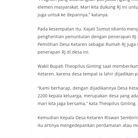
menyambut mome
elemen masyarakat. Mari kita dukung RJ ini untu
Republik Indonesi
juga untuk ke depannya,” katanya.
terus dilaksanaka
wilayah Keluraha
menciptakan situ
Pada kesempatan itu, Kajati Sumut Idianto me
sekaligus menum
penghentian penuntutan dengan penerapan RJ d
dalam menyambut
Pemilihan Desa Ketaren sebagai Rumah RJ juga 
Bhabinkamtibmas
Kelurahan Sungga
penerapan RJ di desa ini.
Putih Jelang HUT 
— Dalam rangka 
Wakil Bupati Theopilus Ginting saat memberika
Kemerdekaan Repu
Ketaren, karena desa tempat ia lahir dijadikan 
81noktahsumutco
Aiptu Muliyadi S
“Kami berharap, dengan dijadikannya Desa Ket
Door to Door Syst
Kelurahan Sungga
2200 kepala keluarga, merupakan desa yang ada d
Rabu (05/08/2026)
mari kita jaga bersama,” kata Theopilus Ginting.
pukul 09.00 WIB 
warga di beberap
Kemudian Kepala Desa Ketaren Riswan Sembiri
tersebut.‎Samban
itu artinya mengedepankan perdamaian atau m
kegiatan ini, Aip
secara langsung 