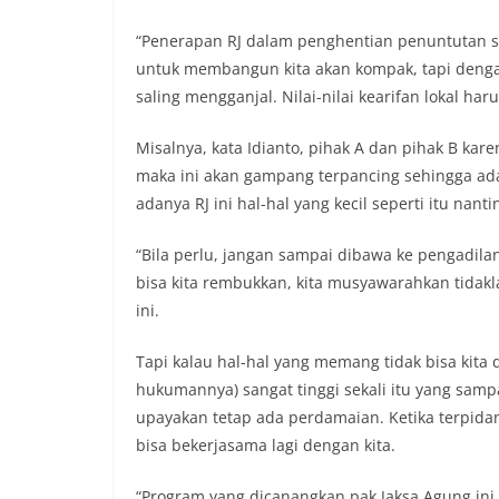
kerawanan, maup
kondusivitas wil
“Penerapan RJ dalam penghentian penuntutan 
Kemerdekaan RI y
untuk membangun kita akan kompak, tapi deng
kegiatan dan kera
saling mengganjal. Nilai-nilai kearifan lokal haru
ini, diharapkan 
diantisipasi sejak
Misalnya, kata Idianto, pihak A dan pihak B ka
Sunggal tetap ter
puncak perayaan 
maka ini akan gampang terpancing sehingga a
Kedekatan Polri 
adanya RJ ini hal-hal yang kecil seperti itu nanti
Door to Door Syst
implementasi pro
“Bila perlu, jangan sampai dibawa ke pengadila
kehadiran dan ke
bisa kita rembukkan, kita musyawarahkan tidakl
masyarakat. Melal
Bhabinkamtibmas 
ini.
penyampai inform
mitra masyarakat
Tapi kalau hal-hal yang memang tidak bisa kita
secara bersama-s
hukumannya) sangat tinggi sekali itu yang sampa
tengah-tengah wa
upayakan tetap ada perdamaian. Ketika terpida
mempererat hubun
masyarakat, seka
bisa bekerjasama lagi dengan kita.
warga akan penti
dan kekompakan 
“Program yang dicanangkan pak Jaksa Agung in