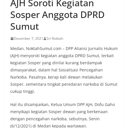
AJH Soroti Kegiatan
oleh warga, yang sebagian besar tengah bersiap
menyambut momentum HUT Kemerdekaan RI
Sosper Anggota DPRD
dengan berbagai persiapan di lingkungan
masing-masing.‎Dalam dialog yang berlangsung
Sumut
akrab, Bhabinkamtibmas menyapa warga,
menanyakan kondisi keamanan dan kenyamanan
lingkungan tempat tinggal, serta membuka ruang
Desember 7, 2021
Sri Noktah
komunikasi dua arah agar warga dapat
menyampaikan keluhan maupun informasi terkait
Medan, NoktahSumut.com – DPP Aliansi Jurnalis Hukum
situasi kamtibmas di sekitar mereka.‎‎‎Salah satu
(AJH) menyoroti kegiatan anggota DPRD Sumut, terkait
poin utama yang disampaikan dalam kegiatan
kegiatan Sosper yang dinilai kurang berdampak
sambang ini adalah imbauan kepada warga untuk
dimasyarakat, dalam hal Sosialisasi Pencegahan
memasang bendera Merah Putih secara penuh,
bukan setengah tiang, sebagai bentuk
Narkoba. Pasalnya, kerap kali dewan melakukan
penghormatan dan rasa cinta tanah air
Sosper, sementara tingkat peredaran narkoba di Sumut
menjelang perayaan HUT Kemerdekaan RI.
cukup tinggi.
Petugas mengingatkan bahwa pemasangan
bendera dengan benar merupakan salah satu
Hal itu disampaikan, Ketua Umum DPP AJH, Dofu Gaho
wujud nyata partisipasi masyarakat dalam
memperingati hari bersejarah bangsa
menyikapi kegiatan Sosper dewan yang berkenaan
Indonesia.‎‎”Kami mengimbau kepada seluruh
dengan pencegahan narkoba, sebutnya, Senin
warga agar mulai mempersiapkan dan memasang
(6/12/2021) di Medan kepada wartawan.
bendera Merah Putih di depan rumah masing-