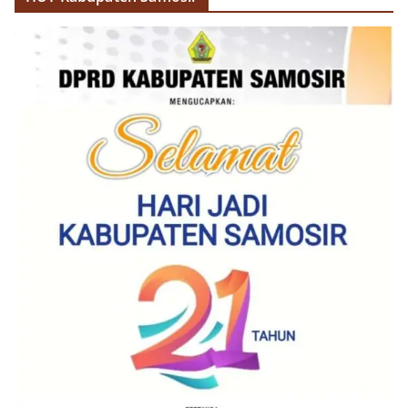
dan kondusif hingga puncak perayaan HUT
Kemerdekaan RI berlangsung.‎‎Wujud Kedekatan
Polri dengan Masyarakat‎Kegiatan sambang Door
to Door System ini merupakan salah satu bentuk
implementasi program Polri Presisi yang
mengedepankan kehadiran dan kedekatan
personel Kepolisian dengan masyarakat. Melalui
kegiatan semacam ini, Bhabinkamtibmas tidak
hanya berperan sebagai penyampai informasi
dan imbauan, tetapi juga sebagai mitra
masyarakat dalam menjaga keamanan lingkungan
secara bersama-sama.‎‎Kehadiran
Bhabinkamtibmas di tengah-tengah warga
diharapkan dapat semakin mempererat
hubungan kemitraan antara Polri dan
masyarakat, sekaligus membangun kesadaran
kolektif warga akan pentingnya menjaga
keamanan, ketertiban, dan kekompakan
lingkungan, khususnya dalam menyambut
momentum bersejarah HUT Kemerdekaan
Republik Indonesia.‎Kegiatan sambang ini
rencananya akan terus dilaksanakan secara rutin