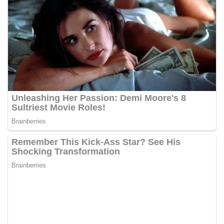
akrab, Bhabinkamtibmas menyapa warga,
menanyakan kondisi keamanan dan kenyamanan
lingkungan tempat tinggal, serta membuka ruang
komunikasi dua arah agar warga dapat
menyampaikan keluhan maupun informasi terkait
situasi kamtibmas di sekitar mereka.‎‎‎Salah satu
poin utama yang disampaikan dalam kegiatan
sambang ini adalah imbauan kepada warga untuk
memasang bendera Merah Putih secara penuh,
bukan setengah tiang, sebagai bentuk
penghormatan dan rasa cinta tanah air
menjelang perayaan HUT Kemerdekaan RI.
Petugas mengingatkan bahwa pemasangan
bendera dengan benar merupakan salah satu
wujud nyata partisipasi masyarakat dalam
memperingati hari bersejarah bangsa
Indonesia.‎‎”Kami mengimbau kepada seluruh
warga agar mulai mempersiapkan dan memasang
bendera Merah Putih di depan rumah masing-
masing secara penuh. Ini adalah bentuk
penghormatan kita bersama terhadap
perjuangan para pahlawan yang telah merebut