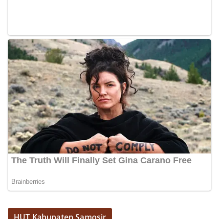
kemerdekaan,” ujar Aiptu Muliyadi Suraukur saat
berdialog dengan warga.‎‎Ia juga menambahkan
agar warga memperhatikan kondisi bendera yang
akan dikibarkan, memastikan bendera dalam
keadaan bersih, tidak sobek, dan layak untuk
dikibarkan sebagai simbol kehormatan
negara.‎‎‎Selain menyampaikan imbauan terkait
bendera, kegiatan sambang DDS ini juga
dimanfaatkan sebagai sarana deteksi dini (early
warning) guna mengantisipasi potensi gangguan
keamanan dan ketertiban masyarakat
(Kamtibmas) di lingkungan tempat tinggal warga.
Melalui interaksi langsung tersebut,
Bhabinkamtibmas dapat menghimpun informasi
awal terkait situasi sosial, potensi kerawanan,
maupun hal-hal yang dapat mengganggu
kondusivitas wilayah, khususnya menjelang
perayaan HUT Kemerdekaan RI yang biasanya
diwarnai dengan berbagai kegiatan dan
keramaian warga.‎‎Dengan adanya deteksi dini ini,
diharapkan potensi gangguan keamanan dapat
diantisipasi sejak awal sehingga situasi di
HUT Kabupaten Samosir
Kelurahan Sunggal tetap terjaga aman, tertib,