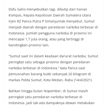
masing secara penuh. Ini adalah bentuk
penghormatan kita bersama terhadap
Dofu Gaho menyebutkan lagi, dikutip dari harian
perjuangan para pahlawan yang telah merebut
Kompas, Kepala Kepolisian Daerah Sumatera Utara
kemerdekaan,” ujar Aiptu Muliyadi Suraukur saat
Irjen RZ Panca Putra P Simanjuntak menyebut, Sumut
berdialog dengan warga.‎‎Ia juga menambahkan
menjadi daerah dengan peredaran narkoba terbesar di
agar warga memperhatikan kondisi bendera yang
akan dikibarkan, memastikan bendera dalam
Indonesia. Jumlah pengguna narkoba di provinsi ini
keadaan bersih, tidak sobek, dan layak untuk
mencapai 1,7 juta orang, atau yang tertinggi di
dikibarkan sebagai simbol kehormatan
bandingkan provinsi lain.
negara.‎‎‎Selain menyampaikan imbauan terkait
bendera, kegiatan sambang DDS ini juga
“Sumut saat ini dalam keadaan darurat narkoba. Sumut
dimanfaatkan sebagai sarana deteksi dini (early
warning) guna mengantisipasi potensi gangguan
peringkat satu sebagai provinsi dengan peredaran
keamanan dan ketertiban masyarakat
narkoba terbesar di Indonesia,” kata Panca saat
(Kamtibmas) di lingkungan tempat tinggal warga.
pemusnahan barang bukti sebanyak 20 kilogram di
Melalui interaksi langsung tersebut,
markas Polda Sumut, Kota Medan, Rabu (14/4/2021).
Bhabinkamtibmas dapat menghimpun informasi
awal terkait situasi sosial, potensi kerawanan,
maupun hal-hal yang dapat mengganggu
Bahkan hingga bulan Nopember, di Sumut masih
kondusivitas wilayah, khususnya menjelang
peringkat satu peredaran narkoba terbesar di
perayaan HUT Kemerdekaan RI yang biasanya
Indonesia. Jadi tak ada dampaknya dewan melakukan
diwarnai dengan berbagai kegiatan dan