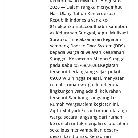
Kemerdekaan RI‎‎Medan, 5 Agustus
2026 — Dalam rangka menyambut
Hari Ulang Tahun Kemerdekaan
Republik Indonesia yang ke-
81noktahsumutcoomBhabinkamtibm
as Kelurahan Sunggal, Aiptu Muliyadi
Suraukur, melaksanakan kegiatan
sambang Door to Door System (DDS)
kepada warga di wilayah Kelurahan
Sunggal, Kecamatan Medan Sunggal,
pada Rabu (05/08/2026).‎‎Kegiatan
tersebut berlangsung sejak pukul
09.00 WIB hingga selesai, menyasar
rumah-rumah warga di beberapa
lingkungan yang ada di kelurahan
tersebut.‎Sambang Langsung ke
Rumah Warga‎Dalam kegiatan ini,
Aiptu Muliyadi Suraukur mendatangi
warga secara langsung dari rumah
ke rumah untuk menjalin silaturahmi
sekaligus menyampaikan pesan-
pesan kamtibmas. Kehadiran