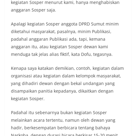
kegiatan Sosper menurut kami, hanya menghabiskan
keramaian warga.‎‎Dengan adanya deteksi dini ini,
diharapkan potensi gangguan keamanan dapat
anggaran Sosper saja.
diantisipasi sejak awal sehingga situasi di
Kelurahan Sunggal tetap terjaga aman, tertib,
Apalagi kegiatan Sosper anggota DPRD Sumut minim
dan kondusif hingga puncak perayaan HUT
diketahui masyarakat, pasalnya, minim Publikasi,
Kemerdekaan RI berlangsung.‎‎Wujud Kedekatan
padahal anggaran Publikasi ada, tapi, kemana
Polri dengan Masyarakat‎Kegiatan sambang Door
to Door System ini merupakan salah satu bentuk
anggaran itu, atau kegiatan Sosper dewan kami
implementasi program Polri Presisi yang
menduga tak jelas alias fiktif, kata Dofu, tegasnya.
mengedepankan kehadiran dan kedekatan
personel Kepolisian dengan masyarakat. Melalui
Kenapa saya katakan demikian, contoh, kegiatan dalam
kegiatan semacam ini, Bhabinkamtibmas tidak
organisasi atau kegiatan dalam kelompok masyarakat,
hanya berperan sebagai penyampai informasi
dan imbauan, tetapi juga sebagai mitra
yang dihadiri dewan dengan bekal undangan yang
masyarakat dalam menjaga keamanan lingkungan
disampaikan panitia kepadanya, dikaitkan dengan
secara bersama-sama.‎‎Kehadiran
kegiatan Sosper.
Bhabinkamtibmas di tengah-tengah warga
diharapkan dapat semakin mempererat
hubungan kemitraan antara Polri dan
Padahal itu sebenarnya bukan kegiatan Sosper
masyarakat, sekaligus membangun kesadaran
melainkan acara tertentu, namun oleh dewan yang
kolektif warga akan pentingnya menjaga
hadir, berkesempatan berbicara tentang bahaya
keamanan, ketertiban, dan kekompakan
Narkoba, dengan durasi bicara berkisar 15-20 menit,