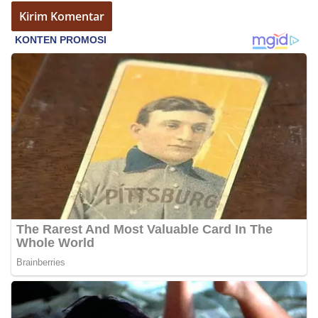
Sambangi Warga Kelurahan Sunggal, Ingatkan
Pemasangan Bendera Merah Putih Jelang HUT
Kemerdekaan RI‎‎Medan, 5 Agustus 2026 — Dalam
rangka menyambut Hari Ulang Tahun
Kemerdekaan Republik Indonesia yang ke-81,
Bhabinkamtibmas Kelurahan Sunggal, Aiptu
Muliyadi Suraukur, melaksanakan kegiatan
sambang Door to Door System (DDS) kepada
warga di wilayah Kelurahan Sunggal, Kecamatan
Medan Sunggal, pada Rabu (05/08/2026).‎‎Kegiatan
tersebut berlangsung sejak pukul 09.00 WIB
hingga selesai, menyasar rumah-rumah warga di
beberapa lingkungan yang ada di kelurahan
tersebut.‎Sambang Langsung ke Rumah
Warga‎Dalam kegiatan ini, Aiptu Muliyadi
Suraukur mendatangi warga secara langsung dari
rumah ke rumah untuk menjalin silaturahmi
sekaligus menyampaikan pesan-pesan
kamtibmas. Kehadiran petugas disambut baik
oleh warga, yang sebagian besar tengah bersiap
menyambut momentum HUT Kemerdekaan RI
dengan berbagai persiapan di lingkungan
masing-masing.‎Dalam dialog yang berlangsung