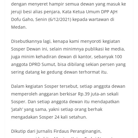
dengan menyeret hampir semua dewan yang masuk ke
tersebut.‎Sambang Langsung ke Rumah
Warga‎Dalam kegiatan ini, Aiptu Muliyadi
jeruji besi alias penjara, Kata Ketua Umum DPP AJH
Suraukur mendatangi warga secara langsung dari
Dofu Gaho, Senin (6/12/2021) kepada wartawan di
rumah ke rumah untuk menjalin silaturahmi
Medan.
sekaligus menyampaikan pesan-pesan
kamtibmas. Kehadiran petugas disambut baik
Disebutkannya lagi, kenapa kami menyoroti kegiatan
oleh warga, yang sebagian besar tengah bersiap
menyambut momentum HUT Kemerdekaan RI
Sosper Dewan ini, selain minimnya publikasi ke media,
dengan berbagai persiapan di lingkungan
juga minim kehadiran dewan di kantor, sebanyak 100
masing-masing.‎Dalam dialog yang berlangsung
anggota DPRD Sumut, bisa dibilang sekian persen yang
akrab, Bhabinkamtibmas menyapa warga,
sering datang ke gedung dewan terhormat itu.
menanyakan kondisi keamanan dan kenyamanan
lingkungan tempat tinggal, serta membuka ruang
komunikasi dua arah agar warga dapat
Dalam kegiatan Sosper tersebut, setiap anggota dewan
menyampaikan keluhan maupun informasi terkait
memperoleh anggaran berkisar Rp.39 juta-an sekali
situasi kamtibmas di sekitar mereka.‎‎‎Salah satu
Sosper. Dan setiap anggota dewan itu mendapatkan
poin utama yang disampaikan dalam kegiatan
sambang ini adalah imbauan kepada warga untuk
‘jatah’ yang sama, yakni setiap orang berhak
memasang bendera Merah Putih secara penuh,
mengadakan Sosper 24 kali setahun.
bukan setengah tiang, sebagai bentuk
penghormatan dan rasa cinta tanah air
Dikutip dari Jurnalis Firdaus Peranginangin,
menjelang perayaan HUT Kemerdekaan RI.