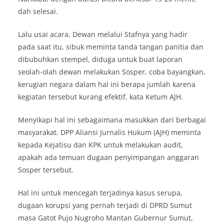
lingkungan, khususnya dalam menyambut
momentum bersejarah HUT Kemerdekaan
dah selesai.
Republik Indonesia.‎Kegiatan sambang ini
rencananya akan terus dilaksanakan secara rutin
Lalu usai acara, Dewan melalui Stafnya yang hadir
oleh Bhabinkamtibmas di wilayah Kelurahan
pada saat itu, sibuk meminta tanda tangan panitia dan
Sunggal sebagai bagian dari upaya menciptakan
dibubuhkan stempel, diduga untuk buat laporan
situasi Kamtibmas yang aman dan kondusif,
sekaligus menumbuhkan semangat nasionalisme
seolah-olah dewan melakukan Sosper, coba bayangkan,
warga dalam menyambut Hari Kemerdekaan RI.
kerugian negara dalam hal ini berapa jumlah karena
Bhabinkamtibmas Polsek Medan Sunggal
kegiatan tersebut kurang efektif, kata Ketum AJH.
Sambangi Warga Kelurahan Sunggal, Ingatkan
Pemasangan Bendera Merah Putih Jelang HUT
Menyikapi hal ini sebagaimana masukkan dari berbagai
Kemerdekaan RI‎‎Medan, 5 Agustus 2026 — Dalam
rangka menyambut Hari Ulang Tahun
masyarakat. DPP Aliansi Jurnalis Hukum (AJH) meminta
Kemerdekaan Republik Indonesia yang ke-81,
kepada Kejatisu dan KPK untuk melakukan audit,
Bhabinkamtibmas Kelurahan Sunggal, Aiptu
apakah ada temuan dugaan penyimpangan anggaran
Muliyadi Suraukur, melaksanakan kegiatan
Sosper tersebut.
sambang Door to Door System (DDS) kepada
warga di wilayah Kelurahan Sunggal, Kecamatan
Medan Sunggal, pada Rabu (05/08/2026).‎‎Kegiatan
Hal ini untuk mencegah terjadinya kasus serupa,
tersebut berlangsung sejak pukul 09.00 WIB
dugaan korupsi yang pernah terjadi di DPRD Sumut
hingga selesai, menyasar rumah-rumah warga di
masa Gatot Pujo Nugroho Mantan Gubernur Sumut,
beberapa lingkungan yang ada di kelurahan