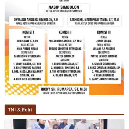
oleh Bhabinkamtibmas di wilayah Kelurahan
Sunggal sebagai bagian dari upaya menciptakan
situasi Kamtibmas yang aman dan kondusif,
sekaligus menumbuhkan semangat nasionalisme
warga dalam menyambut Hari Kemerdekaan RI.
TNI & Polri