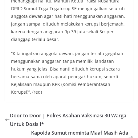
menanggapi hal itu, Mantan Ketua Fraksi Nusantara
Petugas mengingatkan bahwa pemasangan
bendera dengan benar merupakan salah satu
DPRD Sumut Toga Togatorop SE mengingatkan seluruh
wujud nyata partisipasi masyarakat dalam
anggota dewan agar hati-hati menggunakan anggaran,
memperingati hari bersejarah bangsa
jangan sampai dituduh melakukan korupsi berjemaah,
Indonesia.‎‎”Kami mengimbau kepada seluruh
karena dengan anggaran Rp.39 juta sekali Sosper
warga agar mulai mempersiapkan dan memasang
bendera Merah Putih di depan rumah masing-
dianggap terlalu besar.
masing secara penuh. Ini adalah bentuk
penghormatan kita bersama terhadap
“Kita ingatkan anggota dewan, jangan terlalu gegabah
perjuangan para pahlawan yang telah merebut
menggunakan anggaran tanpa memiliki landasan
kemerdekaan,” ujar Aiptu Muliyadi Suraukur saat
hukum yang jelas. Bisa nanti dituduh korupsi secara
berdialog dengan warga.‎‎Ia juga menambahkan
agar warga memperhatikan kondisi bendera yang
bersama-sama oleh aparat penegak hukum, seperti
akan dikibarkan, memastikan bendera dalam
Kejaksaan maupun KPK (Komisi Pemberantasan
keadaan bersih, tidak sobek, dan layak untuk
Korupsi)”. (red)
dikibarkan sebagai simbol kehormatan
negara.‎‎‎Selain menyampaikan imbauan terkait
bendera, kegiatan sambang DDS ini juga
dimanfaatkan sebagai sarana deteksi dini (early
Door to Door | Polres Asahan Vaksinasi 30 Warga
warning) guna mengantisipasi potensi gangguan
Untuk Dosis I*
keamanan dan ketertiban masyarakat
(Kamtibmas) di lingkungan tempat tinggal warga.
Kapolda Sumut meminta Maaf Masih Ada
Melalui interaksi langsung tersebut,