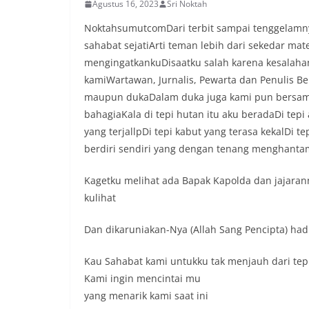
lingkungan tempa
Agustus 16, 2023
Sri Noktah
komunikasi dua a
NoktahsumutcomDari terbit sampai tenggelamny
keluhan maupun in
sahabat sejatiArti teman lebih dari sekedar ma
sekitar mereka.‎‎
dalam kegiatan s
mengingatkankuDisaatku salah karena kesalaha
warga untuk mem
kamiWartawan, Jurnalis, Pewarta dan Penulis
penuh, bukan set
maupun dukaDalam duka juga kami pun bersam
penghormatan dan
bahagiaKala di tepi hutan itu aku beradaDi tep
perayaan HUT Kem
bahwa pemasanga
yang terjallpDi tepi kabut yang terasa kekalDi 
salah satu wujud 
berdiri sendiri yang dengan tenang menghanta
memperingati hari
mengimbau kepad
Kagetku melihat ada Bapak Kapolda dan jajaran
mempersiapkan d
depan rumah masi
kulihat
bentuk penghorma
para pahlawan ya
Dan dikaruniakan-Nya (Allah Sang Pencipta) had
Aiptu Muliyadi Su
juga menambahka
Kau Sahabat kami untukku tak menjauh dari tepi
bendera yang aka
Kami ingin mencintai mu
dalam keadaan ber
dikibarkan sebaga
yang menarik kami saat ini
menyampaikan imb