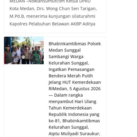
MEDAN –Noktahsumutcom Ketua DPRD
Kota Medan, Drs. Wong Chun Sen Tarigan,
M.Pd.B, menerima kunjungan silaturahmi
Kapolres Pelabuhan Belawan AKBP Aditya
Bhabinkamtibmas Polsek
Medan Sunggal
Sambangi Warga
Kelurahan Sunggal,
Ingatkan Pemasangan
Bendera Merah Putih
Jelang HUT Kemerdekaan
RI‎‎Medan, 5 Agustus 2026
— Dalam rangka
menyambut Hari Ulang
Tahun Kemerdekaan
Republik Indonesia yang
ke-81, Bhabinkamtibmas
Kelurahan Sunggal,
Aiptu Muliyadi Suraukur,