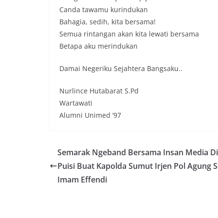
Bhabinkamtibmas 
Canda tawamu kurindukan
Suraukur, melaks
System (DDS) kep
Bahagia, sedih, kita bersama!
Kecamatan Medan
Semua rintangan akan kita lewati bersama
(05/08/2026).‎‎Keg
Betapa aku merindukan
09.00 WIB hingga
di beberapa ling
Damai Negeriku Sejahtera Bangsaku..
tersebut.‎Samban
kegiatan ini, Aip
secara langsung 
Nurlince Hutabarat S.Pd
silaturahmi seka
Wartawati
kamtibmas. Kehad
Alumni Unimed ’97
yang sebagian be
momentum HUT Ke
persiapan di lin
berlangsung akr
Semarak Ngeband Bersama Insan Media Dii
menanyakan kond
Puisi Buat Kapolda Sumut Irjen Pol Agung 
lingkungan tempa
komunikasi dua a
Imam Effendi
keluhan maupun in
sekitar mereka.‎‎
dalam kegiatan s
warga untuk mem