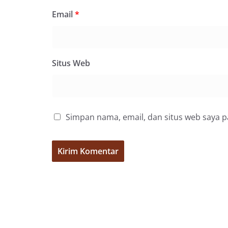
menghimpun inform
kerawanan, maup
Email
*
kondusivitas wil
Kemerdekaan RI y
kegiatan dan kera
ini, diharapkan 
Situs Web
diantisipasi sejak
Sunggal tetap ter
puncak perayaan 
Kedekatan Polri 
Door to Door Syst
implementasi pro
Simpan nama, email, dan situs web saya 
kehadiran dan ke
masyarakat. Melal
Bhabinkamtibmas 
penyampai inform
mitra masyarakat
secara bersama-s
tengah-tengah wa
mempererat hubun
masyarakat, seka
warga akan penti
dan kekompakan 