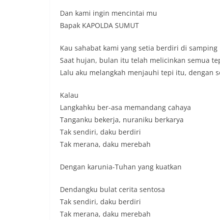
sambang DDS ini 
Dan kami ingin mencintai mu
deteksi dini (ear
Bapak KAPOLDA SUMUT
gangguan keamana
(Kamtibmas) di li
Kau sahabat kami yang setia berdiri di samping
interaksi langsu
menghimpun inform
Saat hujan, bulan itu telah melicinkan semua te
kerawanan, maup
Lalu aku melangkah menjauhi tepi itu, dengan
kondusivitas wil
Kemerdekaan RI y
Kalau
kegiatan dan kera
ini, diharapkan 
Langkahku ber-asa memandang cahaya
diantisipasi sejak
Tanganku bekerja, nuraniku berkarya
Sunggal tetap ter
Tak sendiri, daku berdiri
puncak perayaan 
Tak merana, daku merebah
Kedekatan Polri 
Door to Door Syst
implementasi pro
Dengan karunia-Tuhan yang kuatkan
kehadiran dan ke
masyarakat. Melal
Dendangku bulat cerita sentosa
Bhabinkamtibmas 
Tak sendiri, daku berdiri
penyampai inform
Tak merana, daku merebah
mitra masyarakat