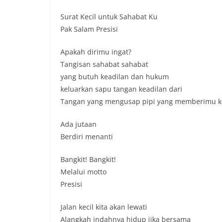
secara bersama-s
tengah-tengah wa
Surat Kecil untuk Sahabat Ku
mempererat hubun
Pak Salam Presisi
masyarakat, seka
warga akan penti
Apakah dirimu ingat?
dan kekompakan 
Tangisan sahabat sahabat
menyambut mome
Republik Indonesi
yang butuh keadilan dan hukum
terus dilaksanaka
keluarkan sapu tangan keadilan dari
wilayah Keluraha
Tangan yang mengusap pipi yang memberimu kon
menciptakan situ
sekaligus menum
dalam menyambut
Ada jutaan
Anggota DPRD Med
Berdiri menanti
Persen Untuk Pe
Ketua DPRD Medan
Bangkit! Bangkit!
Bahas Narkoba, Kr
Melalui motto
Bhabinkamtibmas
Kelurahan Sungga
Presisi
Putih Jelang HUT 
— Dalam rangka 
Jalan kecil kita akan lewati
Kemerdekaan Repu
Alangkah indahnya hidup jika bersama