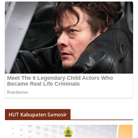
lingkungan, khususnya dalam menyambut
momentum bersejarah HUT Kemerdekaan
Republik Indonesia.‎Kegiatan sambang ini
rencananya akan terus dilaksanakan secara rutin
oleh Bhabinkamtibmas di wilayah Kelurahan
Sunggal sebagai bagian dari upaya menciptakan
situasi Kamtibmas yang aman dan kondusif,
sekaligus menumbuhkan semangat nasionalisme
warga dalam menyambut Hari Kemerdekaan RI.
Ini Alasan Plh Sekda Medan Sarankan Jhon Ester
Lase Segera Dievaluasi
Percepat Penanganan Infrastruktur Kota Medan,
Dinas SDABMBK Perkuat Sinergi dengan
Kecamatan
Ketua DPRD Medan Terima Silaturahmi Kapolres
Belawan, Bahas Narkoba, Kriminalitas hingga
Potensi Ekonomi
Bhabinkamtibmas Polsek Medan Sunggal
Sambangi Warga Kelurahan Sunggal, Ingatkan
HUT Kabupaten Samosir
Pemasangan Bendera Merah Putih Jelang HUT
Kemerdekaan RI‎‎Medan, 5 Agustus 2026 — Dalam
rangka menyambut Hari Ulang Tahun
Kemerdekaan Republik Indonesia yang ke-81,