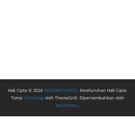
Hak Cipta © 2026
NOKTAH SUMUT
. Keseluruhan Hak Cipta.
Tema:
ColorMag
oleh ThemeGrill. Dipersembahkan oleh
WordPress
.