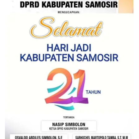
Bhabinkamtibmas Kelurahan Sunggal, Aiptu
Muliyadi Suraukur, melaksanakan kegiatan
sambang Door to Door System (DDS) kepada
warga di wilayah Kelurahan Sunggal, Kecamatan
Medan Sunggal, pada Rabu (05/08/2026).‎‎Kegiatan
tersebut berlangsung sejak pukul 09.00 WIB
hingga selesai, menyasar rumah-rumah warga di
beberapa lingkungan yang ada di kelurahan
tersebut.‎Sambang Langsung ke Rumah
Warga‎Dalam kegiatan ini, Aiptu Muliyadi
Suraukur mendatangi warga secara langsung dari
rumah ke rumah untuk menjalin silaturahmi
sekaligus menyampaikan pesan-pesan
kamtibmas. Kehadiran petugas disambut baik
oleh warga, yang sebagian besar tengah bersiap
menyambut momentum HUT Kemerdekaan RI
dengan berbagai persiapan di lingkungan
masing-masing.‎Dalam dialog yang berlangsung
akrab, Bhabinkamtibmas menyapa warga,
menanyakan kondisi keamanan dan kenyamanan
lingkungan tempat tinggal, serta membuka ruang
komunikasi dua arah agar warga dapat