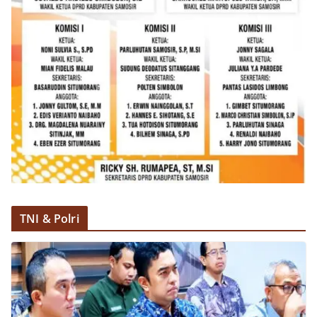
menyampaikan keluhan maupun informasi terkait
situasi kamtibmas di sekitar mereka.‎‎‎Salah satu
poin utama yang disampaikan dalam kegiatan
sambang ini adalah imbauan kepada warga untuk
memasang bendera Merah Putih secara penuh,
bukan setengah tiang, sebagai bentuk
penghormatan dan rasa cinta tanah air
menjelang perayaan HUT Kemerdekaan RI.
Petugas mengingatkan bahwa pemasangan
bendera dengan benar merupakan salah satu
wujud nyata partisipasi masyarakat dalam
memperingati hari bersejarah bangsa
Indonesia.‎‎”Kami mengimbau kepada seluruh
warga agar mulai mempersiapkan dan memasang
bendera Merah Putih di depan rumah masing-
masing secara penuh. Ini adalah bentuk
TNI & Polri
penghormatan kita bersama terhadap
perjuangan para pahlawan yang telah merebut
kemerdekaan,” ujar Aiptu Muliyadi Suraukur saat
berdialog dengan warga.‎‎Ia juga menambahkan
agar warga memperhatikan kondisi bendera yang
akan dikibarkan, memastikan bendera dalam
keadaan bersih, tidak sobek, dan layak untuk