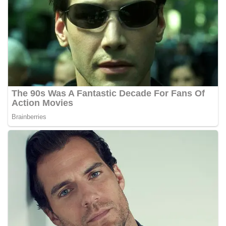
masing secara penuh. Ini adalah bentuk
penghormatan kita bersama terhadap
perjuangan para pahlawan yang telah merebut
kemerdekaan,” ujar Aiptu Muliyadi Suraukur saat
berdialog dengan warga.‎‎Ia juga menambahkan
agar warga memperhatikan kondisi bendera yang
akan dikibarkan, memastikan bendera dalam
keadaan bersih, tidak sobek, dan layak untuk
dikibarkan sebagai simbol kehormatan
negara.‎‎‎Selain menyampaikan imbauan terkait
bendera, kegiatan sambang DDS ini juga
dimanfaatkan sebagai sarana deteksi dini (early
warning) guna mengantisipasi potensi gangguan
keamanan dan ketertiban masyarakat
(Kamtibmas) di lingkungan tempat tinggal warga.
Melalui interaksi langsung tersebut,
Bhabinkamtibmas dapat menghimpun informasi
awal terkait situasi sosial, potensi kerawanan,
maupun hal-hal yang dapat mengganggu
kondusivitas wilayah, khususnya menjelang
perayaan HUT Kemerdekaan RI yang biasanya
diwarnai dengan berbagai kegiatan dan