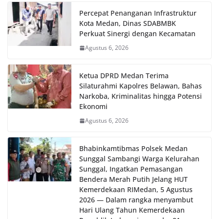
implementasi program Polri Presisi yang
Percepat Penanganan Infrastruktur
mengedepankan kehadiran dan kedekatan
Kota Medan, Dinas SDABMBK
personel Kepolisian dengan masyarakat. Melalui
Perkuat Sinergi dengan Kecamatan
kegiatan semacam ini, Bhabinkamtibmas tidak
hanya berperan sebagai penyampai informasi
Agustus 6, 2026
dan imbauan, tetapi juga sebagai mitra
masyarakat dalam menjaga keamanan lingkungan
secara bersama-sama.‎‎Kehadiran
Ketua DPRD Medan Terima
Bhabinkamtibmas di tengah-tengah warga
Silaturahmi Kapolres Belawan, Bahas
diharapkan dapat semakin mempererat
Narkoba, Kriminalitas hingga Potensi
hubungan kemitraan antara Polri dan
Ekonomi
masyarakat, sekaligus membangun kesadaran
Agustus 6, 2026
kolektif warga akan pentingnya menjaga
keamanan, ketertiban, dan kekompakan
lingkungan, khususnya dalam menyambut
Bhabinkamtibmas Polsek Medan
momentum bersejarah HUT Kemerdekaan
Sunggal Sambangi Warga Kelurahan
Republik Indonesia.‎Kegiatan sambang ini
Sunggal, Ingatkan Pemasangan
rencananya akan terus dilaksanakan secara rutin
Bendera Merah Putih Jelang HUT
oleh Bhabinkamtibmas di wilayah Kelurahan
Kemerdekaan RI‎‎Medan, 5 Agustus
Sunggal sebagai bagian dari upaya menciptakan
2026 — Dalam rangka menyambut
situasi Kamtibmas yang aman dan kondusif,
Hari Ulang Tahun Kemerdekaan
sekaligus menumbuhkan semangat nasionalisme