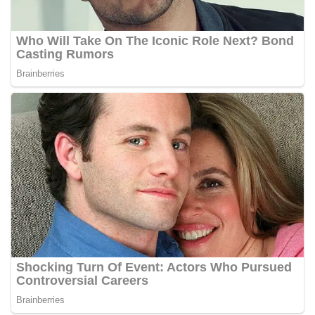
keramaian warga.‎‎Dengan adanya deteksi dini ini,
diharapkan potensi gangguan keamanan dapat
diantisipasi sejak awal sehingga situasi di
Kelurahan Sunggal tetap terjaga aman, tertib,
dan kondusif hingga puncak perayaan HUT
Kemerdekaan RI berlangsung.‎‎Wujud Kedekatan
Polri dengan Masyarakat‎Kegiatan sambang Door
to Door System ini merupakan salah satu bentuk
implementasi program Polri Presisi yang
mengedepankan kehadiran dan kedekatan
personel Kepolisian dengan masyarakat. Melalui
kegiatan semacam ini, Bhabinkamtibmas tidak
hanya berperan sebagai penyampai informasi
dan imbauan, tetapi juga sebagai mitra
masyarakat dalam menjaga keamanan lingkungan
secara bersama-sama.‎‎Kehadiran
Bhabinkamtibmas di tengah-tengah warga
diharapkan dapat semakin mempererat
hubungan kemitraan antara Polri dan
masyarakat, sekaligus membangun kesadaran
kolektif warga akan pentingnya menjaga
keamanan, ketertiban, dan kekompakan