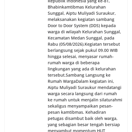
warga dalam menyambut Hari Kemerdekaan RI.
Republik Indonesia yang ke-81,
Bhabinkamtibmas Kelurahan
Sunggal, Aiptu Muliyadi Suraukur,
melaksanakan kegiatan sambang
Door to Door System (DDS) kepada
warga di wilayah Kelurahan Sunggal,
Kecamatan Medan Sunggal, pada
Rabu (05/08/2026).‎‎Kegiatan tersebut
berlangsung sejak pukul 09.00 WIB
hingga selesai, menyasar rumah-
rumah warga di beberapa
lingkungan yang ada di kelurahan
tersebut.‎Sambang Langsung ke
Rumah Warga‎Dalam kegiatan ini,
Aiptu Muliyadi Suraukur mendatangi
warga secara langsung dari rumah
ke rumah untuk menjalin silaturahmi
sekaligus menyampaikan pesan-
pesan kamtibmas. Kehadiran
petugas disambut baik oleh warga,
yang sebagian besar tengah bersiap
menyambut momentum HUT