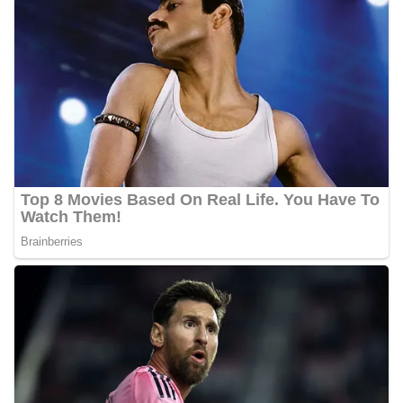
kolektif warga akan pentingnya menjaga
keamanan, ketertiban, dan kekompakan
lingkungan, khususnya dalam menyambut
momentum bersejarah HUT Kemerdekaan
Republik Indonesia.‎Kegiatan sambang ini
rencananya akan terus dilaksanakan secara rutin
oleh Bhabinkamtibmas di wilayah Kelurahan
Sunggal sebagai bagian dari upaya menciptakan
situasi Kamtibmas yang aman dan kondusif,
sekaligus menumbuhkan semangat nasionalisme
warga dalam menyambut Hari Kemerdekaan RI.
Satres Narkoba Polres Asahan Amankan Pria
Pengedar Sabu, Sita 19,60 Gram Barang Satres
Narkoba Polres Asahan Amankan Pria Pengedar
Sabu, Sita 19,60 Gram Barang Bukti
Ini Alasan Plh Sekda Medan Sarankan Jhon Ester
Lase Segera Dievaluasi
Percepat Penanganan Infrastruktur Kota Medan,
Dinas SDABMBK Perkuat Sinergi dengan
Kecamatan