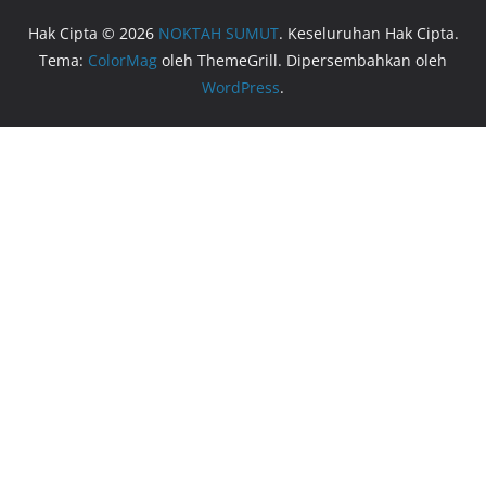
Hak Cipta © 2026
NOKTAH SUMUT
. Keseluruhan Hak Cipta.
Tema:
ColorMag
oleh ThemeGrill. Dipersembahkan oleh
WordPress
.