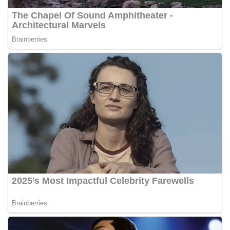
perayaan HUT Kemerdekaan RI yang biasanya
diwarnai dengan berbagai kegiatan dan
keramaian warga.‎‎Dengan adanya deteksi dini ini,
diharapkan potensi gangguan keamanan dapat
diantisipasi sejak awal sehingga situasi di
Kelurahan Sunggal tetap terjaga aman, tertib,
dan kondusif hingga puncak perayaan HUT
Kemerdekaan RI berlangsung.‎‎Wujud Kedekatan
Polri dengan Masyarakat‎Kegiatan sambang Door
to Door System ini merupakan salah satu bentuk
implementasi program Polri Presisi yang
mengedepankan kehadiran dan kedekatan
personel Kepolisian dengan masyarakat. Melalui
kegiatan semacam ini, Bhabinkamtibmas tidak
hanya berperan sebagai penyampai informasi
dan imbauan, tetapi juga sebagai mitra
masyarakat dalam menjaga keamanan lingkungan
secara bersama-sama.‎‎Kehadiran
Bhabinkamtibmas di tengah-tengah warga
diharapkan dapat semakin mempererat
hubungan kemitraan antara Polri dan
masyarakat, sekaligus membangun kesadaran