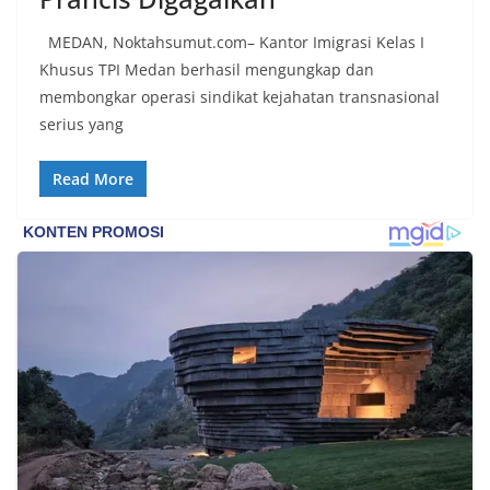
warga agar mulai mempersiapkan dan memasang
​MEDAN, Noktahsumut.com– Kantor Imigrasi Kelas I
bendera Merah Putih di depan rumah masing-
masing secara penuh. Ini adalah bentuk
Khusus TPI Medan berhasil mengungkap dan
penghormatan kita bersama terhadap
membongkar operasi sindikat kejahatan transnasional
perjuangan para pahlawan yang telah merebut
serius yang
kemerdekaan,” ujar Aiptu Muliyadi Suraukur saat
berdialog dengan warga.‎‎Ia juga menambahkan
agar warga memperhatikan kondisi bendera yang
Read More
akan dikibarkan, memastikan bendera dalam
keadaan bersih, tidak sobek, dan layak untuk
dikibarkan sebagai simbol kehormatan
negara.‎‎‎Selain menyampaikan imbauan terkait
bendera, kegiatan sambang DDS ini juga
dimanfaatkan sebagai sarana deteksi dini (early
warning) guna mengantisipasi potensi gangguan
keamanan dan ketertiban masyarakat
(Kamtibmas) di lingkungan tempat tinggal warga.
Melalui interaksi langsung tersebut,
Bhabinkamtibmas dapat menghimpun informasi
awal terkait situasi sosial, potensi kerawanan,
maupun hal-hal yang dapat mengganggu
kondusivitas wilayah, khususnya menjelang